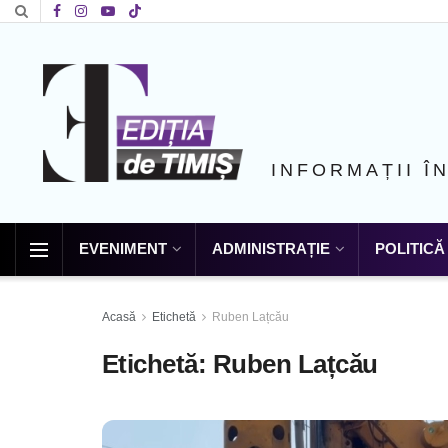
INFORMAȚII Î
EVENIMENT
ADMINISTRAȚIE
POLITICĂ
Acasă
Etichetă
Ruben Lațcău
Etichetă:
Ruben Lațcău