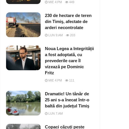
MIE 4:PM
449
230 de hectare de teren
din Timiş, afectate de
arderi necontrolate
LUN 9:AM
203
Noua Legea a Integrității
a fost adoptată, cu
prevederile care îl
vizează pe Dominic
Fritz
MIE 4:PM
111
Dramatic! Un tânăr de
25 ani s-a înecat într-o
baltă din judeţul Timiş
LUN 7:AM
Copaci căzuți peste