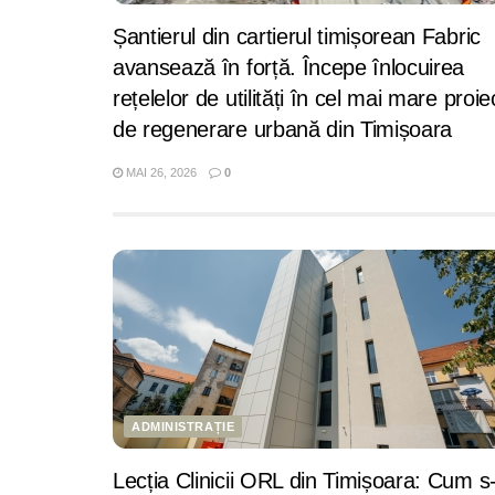
Șantierul din cartierul timișorean Fabric
avansează în forță. Începe înlocuirea
rețelelor de utilități în cel mai mare proie
de regenerare urbană din Timișoara
MAI 26, 2026
0
ADMINISTRAȚIE
Lecția Clinicii ORL din Timișoara: Cum s