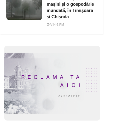
mașini și o gospodărie
inundată, în Timișoara
și Chișoda
VIN 6:PM