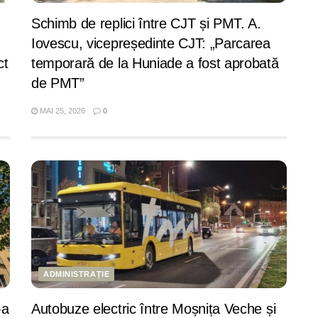
Schimb de replici între CJT și PMT. A.
Iovescu, vicepreședinte CJT: „Parcarea
ct
temporară de la Huniade a fost aprobată
de PMT”
MAI 25, 2026
0
ADMINISTRAȚIE
-a
Autobuze electric între Moșnița Veche și