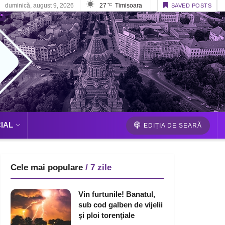
duminică, august 9, 2026
27
Timisoara
°C
SAVED POSTS
IAL
EDIȚIA DE SEARĂ
Cele mai populare
/ 7 zile
Vin furtunile! Banatul,
sub cod galben de vijelii
şi ploi torenţiale