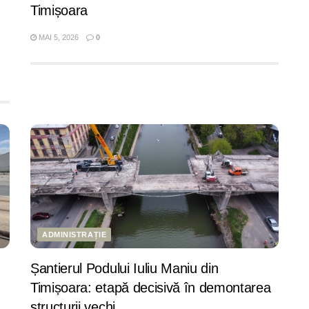
Timișoara
MAI 5, 2026
0
ADMINISTRAȚIE
Șantierul Podului Iuliu Maniu din
Timișoara: etapă decisivă în demontarea
structurii vechi