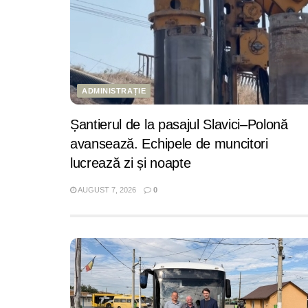
ADMINISTRAȚIE
Șantierul de la pasajul Slavici–Polonă
avansează. Echipele de muncitori
lucrează zi și noapte
AUGUST 7, 2026
0