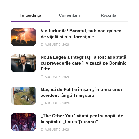
În tendințe
Comentarii
Recente
Vin furtunile! Banatul, sub cod galben
de vijelii şi ploi torenţiale
AUGUST 5, 2026
Noua Legea a Integrității a fost adoptată,
cu prevederile care îl vizează pe Dominic
Fritz
AUGUST 5, 2026
Maşină de Poliţie în şanţ, în urma unui
accident lângă Timişoara
AUGUST 5, 2026
„The Other You” cântă pentru copiii de
la spitalul „Louis Țurcanu”
AUGUST 5, 2026