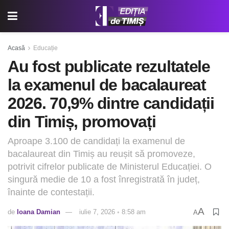
Acasă
Educație
Au fost publicate rezultatele
la examenul de bacalaureat
2026. 70,9% dintre candidații
din Timiș, promovați
Aproape 3.100 de candidați la examenul de
bacalaureat din Timiș au reușit să promoveze,
potrivit cifrelor publicate de Ministerul Educației. O
singură medie de 10 a fost înregistrată în județ,
înainte de contestații.
A
de
Ioana Damian
iulie 7, 2026 ◦ 8:58 am
A