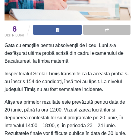
6
DISTRIBUIRI
Gata cu emoțiile pentru absolvenții de liceu. Luni s-a
desfășurat ultima probă scrisă din cadrul examenului de
Bacalaureat, la limba maternă.
Inspectoratul Școlar Timiș transmite că la această probă s-
au înscris 154 de candidați, însă trei au lipsit. La nivelul
județului Timiș nu au fost semnalate incidente.
Afișarea primelor rezultate este prevăzută pentru data de
20 iunie, până la ora 12:00. Vizualizarea lucrărilor și
depunerea contestațiilor sunt programate pe 20 iunie, în
intervalul 14:00 – 18:00, și în perioada 23 – 24 iunie.
Rezultatele finale vor fi făcute publice în data de 30 iunie.