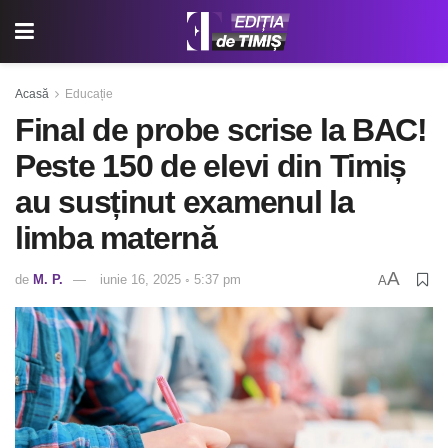
Acasă
Educație
Final de probe scrise la BAC!
Peste 150 de elevi din Timiș
au susținut examenul la
limba maternă
A
de
M. P.
iunie 16, 2025 ◦ 5:37 pm
A