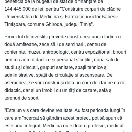
beneficia de la bugetul de stat de o finanțare de
144.445.000 de lei, pentru ”Construire corpuri de clădire
Universitatea de Medicina și Farmacie «Victor Babeș»
Timișoara, comuna Ghiroda, județul Timiș”.
Proiectul de investiții prevede construirea unei clădiri cu
două amfiteatre, zece săli de seminarii, centru de
conferințe, muzeu antropologic, centru expozițional, birouri
pentru cadre didactice și personal științific, două săli de
studiu și discuții, grupuri sanitare, spații tehnice și
administrative, spații de circulație și ascensoare. De
asemenea, se vor construi și dota un corp de clădire cu rol
didactic, dar și un imobil cu unități de cazare, sală și
terenuri de sport.
”Este un vis care devine realitate. Au fost perioada lungi în
care am încercat să gândim acest proiect, pot să spun că
este unul integrat. Medicina nu e doar o profesie, medicul