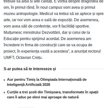
trebuie sa aibă si alte calități. E vorba despre dragostea de
om, în primul rând. În noul campus vom avea și primul
muzeu antropologie. Medicul va trebui să se aplece și spre
arte, iar noi vom avea o sală de expoziții. De asemenea,
vom avea săli de conferințe, vor fi facilități sportive.
Mulțumesc ministrului Dezvoltării, dar și celui de la
Educație pentru sprijinul acordat. De asemenea am
încredere in firma de construcții care se va ocupa de
proiect, în experiența vastă a acesteia”, a anunțat rectorul
UMFT, Octavian Crețu.
S-ar putea să te intereseze și
Aur pentru Timiș la Olimpiada Internațională de
Inteligență Artificială 2026
Curţile a trei şcoli din Timişoara, transformate în spații
care îi aduc pe elevi mai aproape de natură