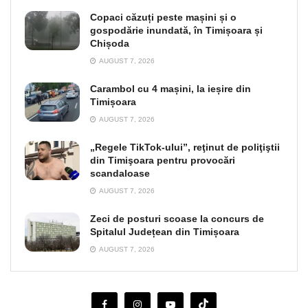
Copaci căzuți peste mașini și o
gospodărie inundată, în Timișoara și
Chișoda
AUGUST 7, 2026
Carambol cu 4 mașini, la ieșire din
Timișoara
AUGUST 7, 2026
„Regele TikTok-ului”, reţinut de poliţiştii
din Timişoara pentru provocări
scandaloase
AUGUST 7, 2026
Zeci de posturi scoase la concurs de
Spitalul Județean din Timișoara
AUGUST 7, 2026