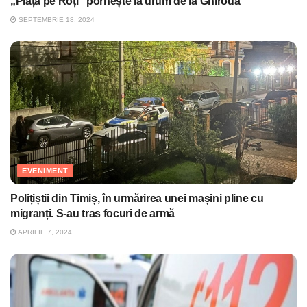
„Piața pe Roți” pornește la drum de la Ghiroda
SEPTEMBRIE 18, 2024
EVENIMENT
Polițiștii din Timiș, în urmărirea unei mașini pline cu
migranți. S-au tras focuri de armă
APRILIE 7, 2024