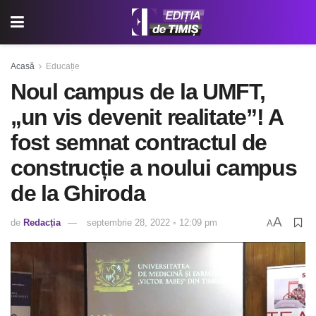
Acasă
Educație
Noul campus de la UMFT,
„un vis devenit realitate”! A
fost semnat contractul de
construcție a noului campus
de la Ghiroda
A
de
Redacția
septembrie 28, 2022 ◦ 12:09 pm
A