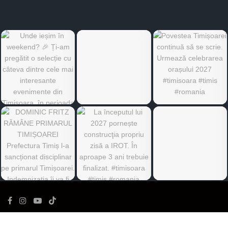
©
Ediția de Timiș
- Toate drepturile rezervate