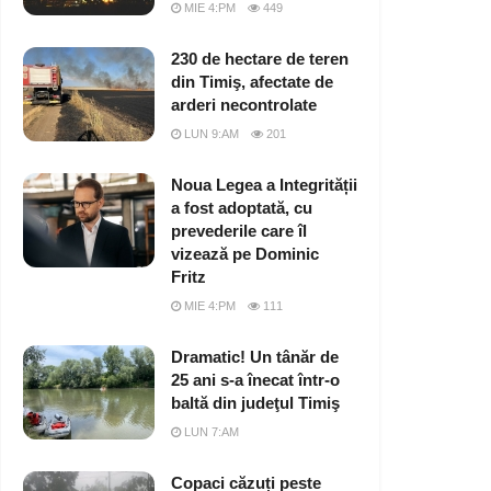
MIE 4:PM
449
230 de hectare de teren
din Timiş, afectate de
arderi necontrolate
LUN 9:AM
201
Noua Legea a Integrității
a fost adoptată, cu
prevederile care îl
vizează pe Dominic
Fritz
MIE 4:PM
111
Dramatic! Un tânăr de
25 ani s-a înecat într-o
baltă din judeţul Timiş
LUN 7:AM
Copaci căzuți peste