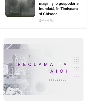
mașini și o gospodărie
inundată, în Timișoara
și Chișoda
VIN 6:PM