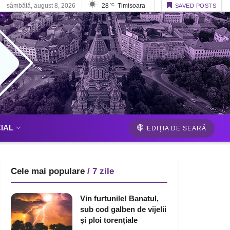
sâmbătă, august 8, 2026
28
Timisoara
°C
SAVED POSTS
IAL
EDIȚIA DE SEARĂ
Cele mai populare
/ 7 zile
Vin furtunile! Banatul,
sub cod galben de vijelii
şi ploi torenţiale