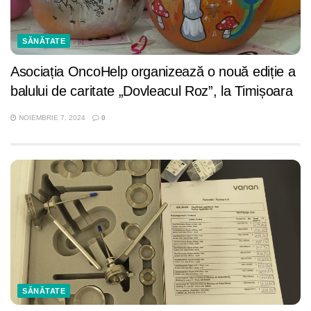
SĂNĂTATE
Asociația OncoHelp organizează o nouă ediție a
balului de caritate „Dovleacul Roz”, la Timișoara
NOIEMBRIE 7, 2024
0
SĂNĂTATE