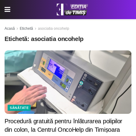
Acasă
Etichetă
asociatia oncohelp
Etichetă:
asociatia oncohelp
SĂNĂTATE
Procedură gratuită pentru înlăturarea polipilor
din colon, la Centrul OncoHelp din Timișoara