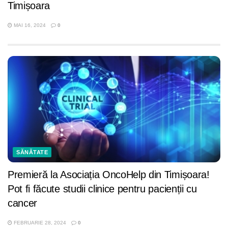
Timișoara
MAI 16, 2024
0
SĂNĂTATE
Premieră la Asociația OncoHelp din Timișoara!
Pot fi făcute studii clinice pentru pacienții cu
cancer
FEBRUARIE 28, 2024
0