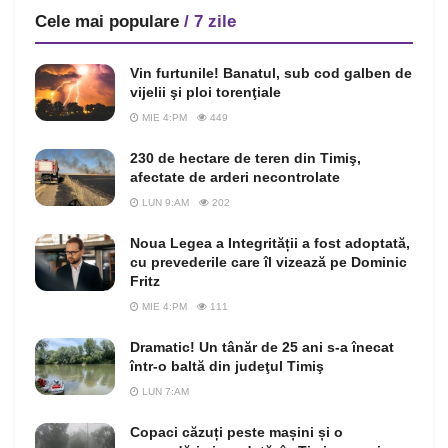
Cele mai populare
/ 7 zile
Vin furtunile! Banatul, sub cod galben de
vijelii şi ploi torenţiale
MIE 4:PM
449
230 de hectare de teren din Timiş,
afectate de arderi necontrolate
LUN 9:AM
202
Noua Legea a Integrității a fost adoptată,
cu prevederile care îl vizează pe Dominic
Fritz
MIE 4:PM
111
Dramatic! Un tânăr de 25 ani s-a înecat
într-o baltă din judeţul Timiş
LUN 7:AM
Copaci căzuți peste mașini și o