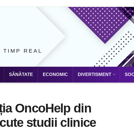
N TIMP REAL
SĂNĂTATE
ECONOMIC
DIVERTISMENT
SOC
ția OncoHelp din
cute studii clinice