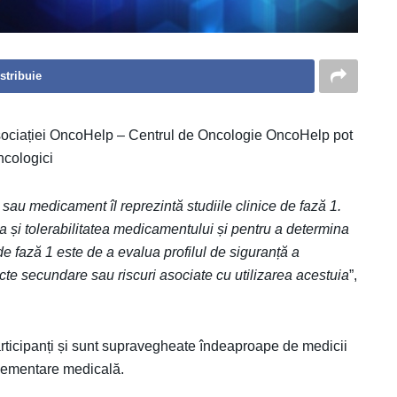
stribuie
 Asociației OncoHelp – Centrul de Oncologie OncoHelp pot
oncologici
 sau medicament îl reprezintă studiile clinice de fază 1.
 și tolerabilitatea medicamentului și pentru a determina
de fază 1 este de a evalua profilul de siguranță a
cte secundare sau riscuri asociate cu utilizarea acestuia
”,
articipanți și sunt supravegheate îndeaproape de medicii
glementare medicală.