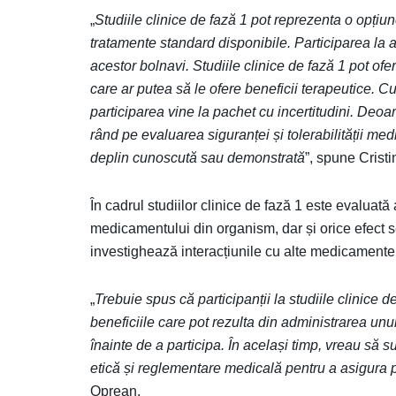
„
Studiile clinice de fază 1 pot reprezenta o opțiun
tratamente standard disponibile. Participarea la 
acestor bolnavi. Studiile clinice de fază 1 pot o
care ar putea să le ofere beneficii terapeutice. C
participarea vine la pachet cu incertitudini. Deoa
rând pe evaluarea siguranței și tolerabilității me
deplin cunoscută sau demonstrată
”, spune Crist
În cadrul studiilor clinice de fază 1 este evaluată
medicamentului din organism, dar și orice efect
investighează interacțiunile cu alte medicamente,
„
Trebuie spus că participanții la studiile clinice de 
beneficiile care pot rezulta din administrarea unu
înainte de a participa. În același timp, vreau să s
etică și reglementare medicală pentru a asigura pr
Oprean.