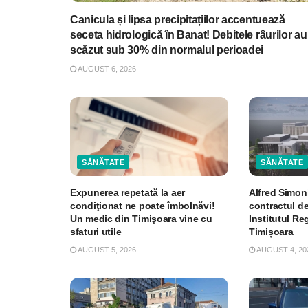
Canicula și lipsa precipitațiilor accentuează
seceta hidrologică în Banat! Debitele râurilor au
scăzut sub 30% din normalul perioadei
AUGUST 6, 2026
SĂNĂTATE
SĂNĂTATE
Expunerea repetată la aer
Alfred Simon
condiţionat ne poate îmbolnăvi!
contractul de
Un medic din Timişoara vine cu
Institutul R
sfaturi utile
Timișoara
AUGUST 5, 2026
AUGUST 4, 20