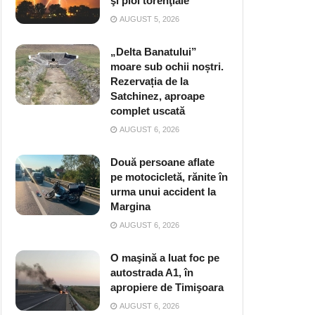
şi ploi torenţiale
AUGUST 5, 2026
„Delta Banatului”
moare sub ochii noștri.
Rezervația de la
Satchinez, aproape
complet uscată
AUGUST 6, 2026
Două persoane aflate
pe motocicletă, rănite în
urma unui accident la
Margina
AUGUST 6, 2026
O maşină a luat foc pe
autostrada A1, în
apropiere de Timişoara
AUGUST 6, 2026