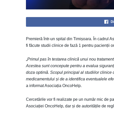
Di
Premieră într-un spital din Timișoara. În cadrul
fi făcute studii clinice de fază 1 pentru pacienții 
„
Primul pas în testarea clinică unui nou tratament
Acestea sunt concepute pentru a evalua siguranța
doza optimă. Scopul principal al studiilor clinice 
medicamentului și de a identifica eventualele efe
a informat Asociația OncoHelp.
Cercetările vor fi realizate pe un număr mic de p
Asociației OncoHelp, dar și de autoritățile de re