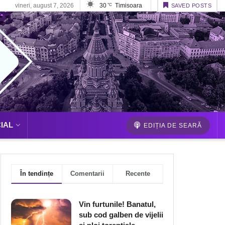
vineri, august 7, 2026
30
Timisoara
°C
SAVED POSTS
IAL
EDIȚIA DE SEARĂ
În tendințe
Comentarii
Recente
Vin furtunile! Banatul,
sub cod galben de vijelii