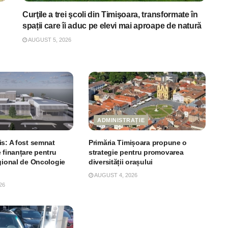
Curţile a trei şcoli din Timişoara, transformate în
spații care îi aduc pe elevi mai aproape de natură
AUGUST 5, 2026
ADMINISTRAȚIE
is: A fost semnat
Primăria Timișoara propune o
 finanțare pentru
strategie pentru promovarea
egional de Oncologie
diversității orașului
AUGUST 4, 2026
26