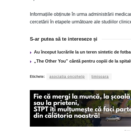
Informațiile obținute în urma administrării medic
cercetării în etapele următoare ale studiilor clinic
S-ar putea să te intereseze și
Au început lucrările la un teren sintetic de fot
„The Other You” cântă pentru copiii de la spita
Etichete:
asociatia oncohelp
timisoara