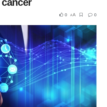
u cancer
A
0
0
A