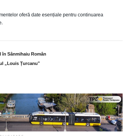
amentelor oferă date esențiale pentru continuarea
e.
bal în Sânmihaiu Român
lul „Louis Țurcanu”