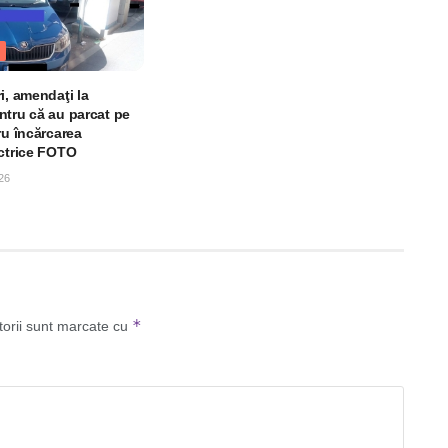
i, amendaţi la
ntru că au parcat pe
ru încărcarea
ectrice FOTO
26
*
torii sunt marcate cu