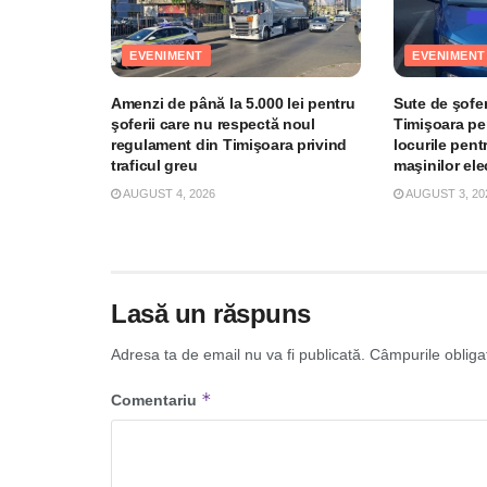
EVENIMENT
EVENIMENT
Amenzi de până la 5.000 lei pentru
Sute de şofer
şoferii care nu respectă noul
Timişoara pe
regulament din Timişoara privind
locurile pent
traficul greu
maşinilor el
AUGUST 4, 2026
AUGUST 3, 20
Lasă un răspuns
Adresa ta de email nu va fi publicată.
Câmpurile obliga
*
Comentariu