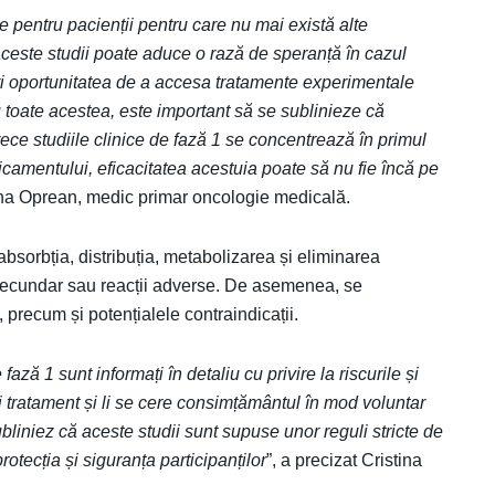
e pentru pacienții pentru care nu mai există alte
aceste studii poate aduce o rază de speranță în cazul
feri oportunitatea de a accesa tratamente experimentale
u toate acestea, este important să se sublinieze că
rece studiile clinice de fază 1 se concentrează în primul
dicamentului, eficacitatea acestuia poate să nu fie încă pe
ina Oprean, medic primar oncologie medicală.
 absorbția, distribuția, metabolizarea și eliminarea
 secundar sau reacții adverse. De asemenea, se
 precum și potențialele contraindicații.
fază 1 sunt informați în detaliu cu privire la riscurile și
i tratament și li se cere consimțământul în mod voluntar
ubliniez că aceste studii sunt supuse unor reguli stricte de
otecția și siguranța participanților
”, a precizat Cristina