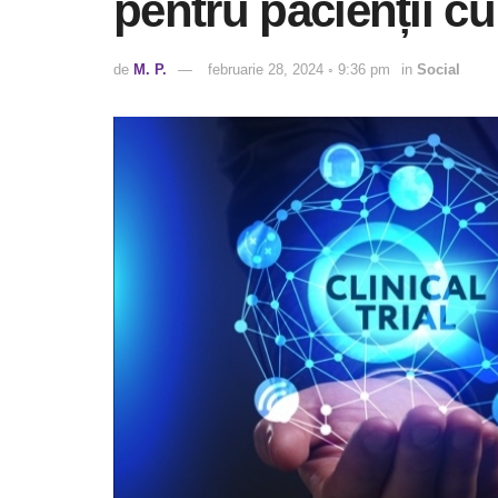
pentru pacienții c
de
M. P.
februarie 28, 2024 ◦ 9:36 pm
in
Social