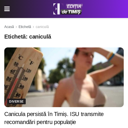
Acasă
Etichetă
caniculă
Etichetă:
caniculă
DIVERSE
Canicula persistă în Timiș. ISU transmite
recomandări pentru populație