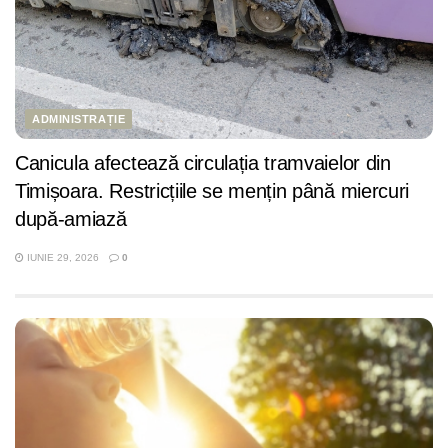
ADMINISTRAȚIE
Canicula afectează circulația tramvaielor din
Timișoara. Restricțiile se mențin până miercuri
după-amiază
IUNIE 29, 2026
0