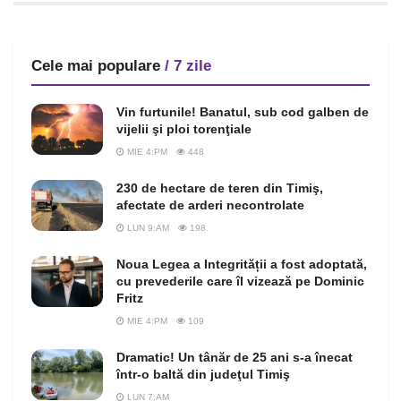
Cele mai populare
/ 7 zile
Vin furtunile! Banatul, sub cod galben de
vijelii şi ploi torenţiale
MIE 4:PM
448
230 de hectare de teren din Timiş,
afectate de arderi necontrolate
LUN 9:AM
198
Noua Legea a Integrității a fost adoptată,
cu prevederile care îl vizează pe Dominic
Fritz
MIE 4:PM
109
Dramatic! Un tânăr de 25 ani s-a înecat
într-o baltă din judeţul Timiş
LUN 7:AM