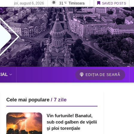
joi, august 6, 2026
31
Timisoara
°C
SAVED POSTS
IAL
EDIȚIA DE SEARĂ
Cele mai populare
/ 7 zile
Vin furtunile! Banatul,
sub cod galben de vijelii
şi ploi torenţiale