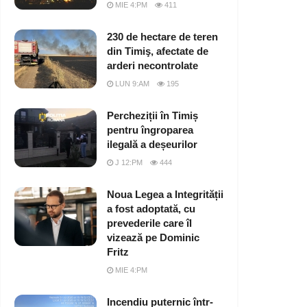
MIE 4:PM
411
230 de hectare de teren
din Timiş, afectate de
arderi necontrolate
LUN 9:AM
195
Percheziții în Timiș
pentru îngroparea
ilegală a deșeurilor
J 12:PM
444
Noua Legea a Integrității
a fost adoptată, cu
prevederile care îl
vizează pe Dominic
Fritz
MIE 4:PM
Incendiu puternic într-