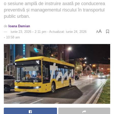
o sesiune amplă de instruire axată pe conducerea
preventivă și managementul riscului în transportul
public urban.
de
Ioana Damian
A
iunie 23, 2026 ◦ 2:11 pm - Actualizat: iunie 24, 2026
A
◦ 10:58 am