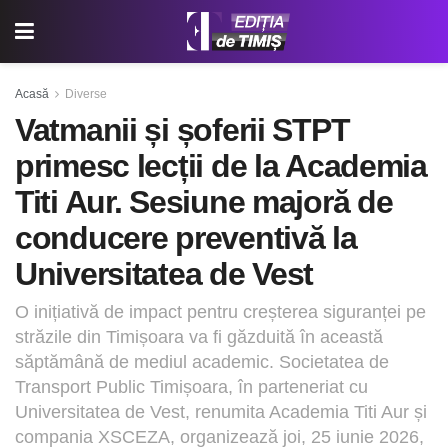
Acasă
Diverse
Vatmanii și șoferii STPT
primesc lecții de la Academia
Titi Aur. Sesiune majoră de
conducere preventivă la
Universitatea de Vest
O inițiativă de impact pentru creșterea siguranței pe
străzile din Timișoara va fi găzduită în această
săptămână de mediul academic. Societatea de
Transport Public Timișoara, în parteneriat cu
Universitatea de Vest, renumita Academia Titi Aur și
compania XSCEZA, organizează joi, 25 iunie 2026,