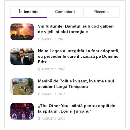
În tendințe
Comentarii
Recente
Vin furtunile! Banatul, sub cod galben
de vijelii şi ploi torenţiale
AUGUST 5, 2026
Noua Legea a Integrității a fost adoptată,
cu prevederile care îl vizează pe Dominic
Fritz
AUGUST 5, 2026
Maşină de Poliţie în şanţ, în urma unui
accident lângă Timişoara
AUGUST 5, 2026
„The Other You” cântă pentru copiii de
la spitalul „Louis Țurcanu”
AUGUST 5, 2026