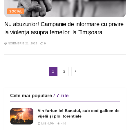
SOCIAL
Nu abuzurilor! Campanie de informare cu privire
la violența asupra femeilor, la Timișoara
NOIEMBRIE 21, 2023
0
1
2
Cele mai populare
/ 7 zile
Vin furtunile! Banatul, sub cod galben de
vijelii şi ploi torenţiale
MIE 4:PM
449