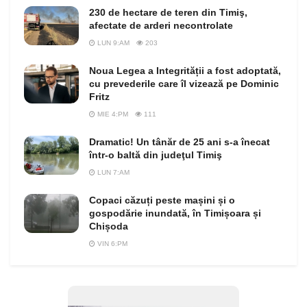
230 de hectare de teren din Timiş,
afectate de arderi necontrolate
LUN 9:AM
203
Noua Legea a Integrității a fost adoptată,
cu prevederile care îl vizează pe Dominic
Fritz
MIE 4:PM
111
Dramatic! Un tânăr de 25 ani s-a înecat
într-o baltă din judeţul Timiş
LUN 7:AM
Copaci căzuți peste mașini și o
gospodărie inundată, în Timișoara și
Chișoda
VIN 6:PM