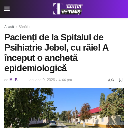
Acasă
Sănătate
Pacienți de la Spitalul de
Psihiatrie Jebel, cu râie! A
început o anchetă
epidemiologică
A
de
M. P.
ianuarie 9, 2026 ◦ 4:44 pm
A