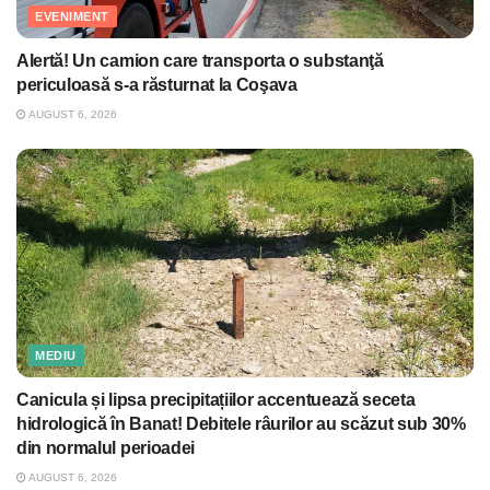
EVENIMENT
Alertă! Un camion care transporta o substanţă
periculoasă s-a răsturnat la Coşava
AUGUST 6, 2026
MEDIU
Canicula și lipsa precipitațiilor accentuează seceta
hidrologică în Banat! Debitele râurilor au scăzut sub 30%
din normalul perioadei
AUGUST 6, 2026