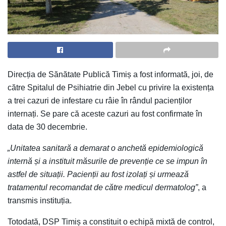
Direcția de Sănătate Publică Timiș a fost informată, joi, de
către Spitalul de Psihiatrie din Jebel cu privire la existența
a trei cazuri de infestare cu râie în rândul pacienților
internați. Se pare că aceste cazuri au fost confirmate în
data de 30 decembrie.
„Unitatea sanitară a demarat o anchetă epidemiologică
internă și a instituit măsurile de prevenție ce se impun în
astfel de situații. Pacienții au fost izolați și urmează
tratamentul recomandat de către medicul dermatolog”
, a
transmis instituția.
Totodată, DSP Timiș a constituit o echipă mixtă de control,