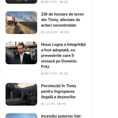
MIE 4:PM
445
230 de hectare de teren
din Timiş, afectate de
arderi necontrolate
LUN 9:AM
198
Noua Legea a Integrității
a fost adoptată, cu
prevederile care îl
vizează pe Dominic
Fritz
MIE 4:PM
108
Percheziții în Timiș
pentru îngroparea
ilegală a deșeurilor
J 12:PM
445
Incendiu puternic într-