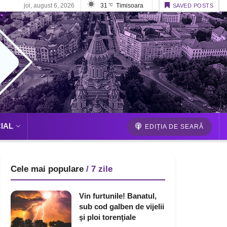
joi, august 6, 2026
31
Timisoara
°C
SAVED POSTS
IAL
EDIȚIA DE SEARĂ
Cele mai populare
/ 7 zile
Vin furtunile! Banatul,
sub cod galben de vijelii
şi ploi torenţiale