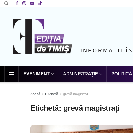
INFORMAȚII Î
EVENIMENT
ADMINISTRAȚIE
POLITICĂ
Acasă
Etichetă
grevă magistrați
Etichetă:
grevă magistrați