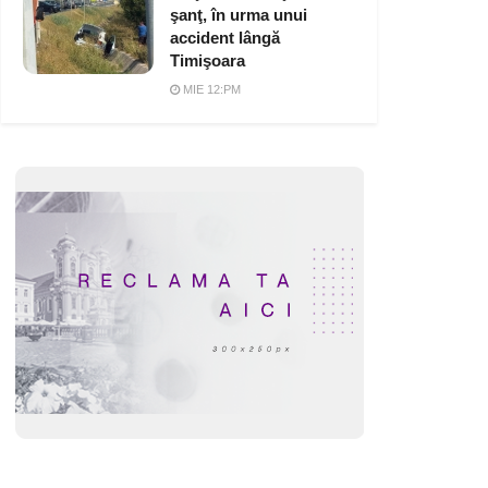
şanţ, în urma unui
accident lângă
Timişoara
MIE 12:PM