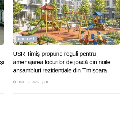
POLITICĂ
USR Timiș propune reguli pentru
și
amenajarea locurilor de joacă din noile
ansambluri rezidențiale din Timișoara
IUNIE 17, 2026
0