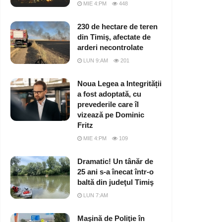
MIE 4:PM
448
230 de hectare de teren
din Timiş, afectate de
arderi necontrolate
LUN 9:AM
201
Noua Legea a Integrității
a fost adoptată, cu
prevederile care îl
vizează pe Dominic
Fritz
MIE 4:PM
109
Dramatic! Un tânăr de
25 ani s-a înecat într-o
baltă din judeţul Timiş
LUN 7:AM
Maşină de Poliţie în