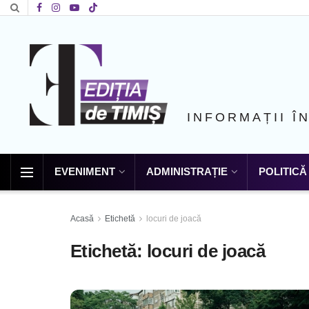
INFORMAȚII Î
EVENIMENT
ADMINISTRAȚIE
POLITICĂ
Acasă
Etichetă
locuri de joacă
Etichetă:
locuri de joacă