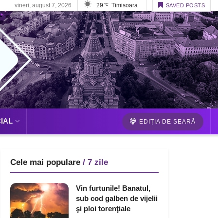
vineri, august 7, 2026
29
Timisoara
°C
SAVED POSTS
IAL
EDIȚIA DE SEARĂ
Cele mai populare
/ 7 zile
Vin furtunile! Banatul,
sub cod galben de vijelii
şi ploi torenţiale