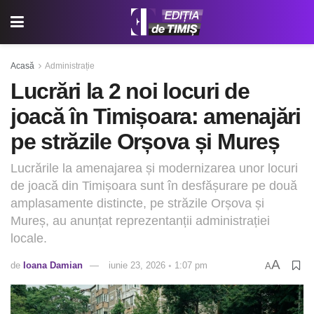
Acasă
Administrație
Lucrări la 2 noi locuri de
joacă în Timișoara: amenajări
pe străzile Orșova și Mureș
Lucrările la amenajarea și modernizarea unor locuri
de joacă din Timișoara sunt în desfășurare pe două
amplasamente distincte, pe străzile Orșova și
Mureș, au anunțat reprezentanții administrației
locale.
A
de
Ioana Damian
iunie 23, 2026 ◦ 1:07 pm
A