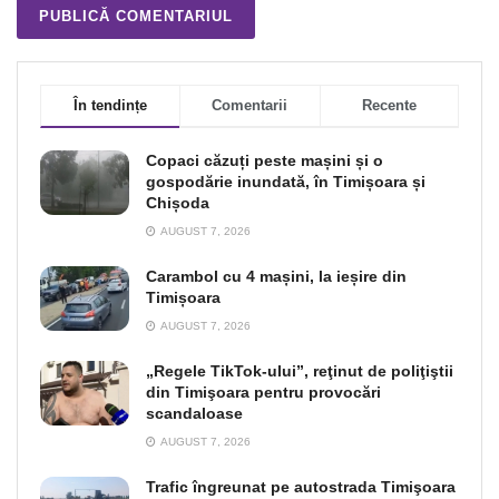
În tendințe
Comentarii
Recente
Copaci căzuți peste mașini și o
gospodărie inundată, în Timișoara și
Chișoda
AUGUST 7, 2026
Carambol cu 4 mașini, la ieșire din
Timișoara
AUGUST 7, 2026
„Regele TikTok-ului”, reţinut de poliţiştii
din Timişoara pentru provocări
scandaloase
AUGUST 7, 2026
Trafic îngreunat pe autostrada Timişoara