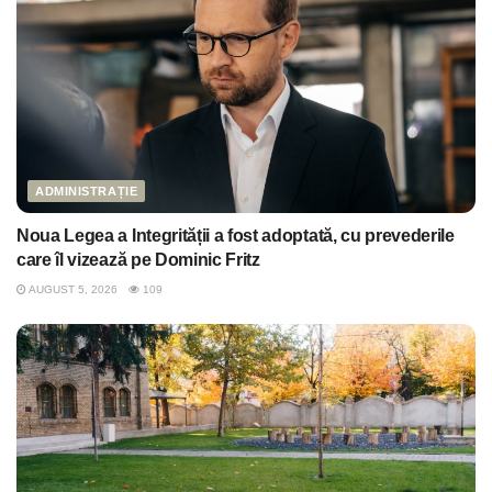
ADMINISTRAȚIE
Noua Legea a Integrității a fost adoptată, cu prevederile
care îl vizează pe Dominic Fritz
AUGUST 5, 2026
109