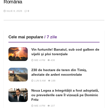
România
IULIE 8, 2026
0
Cele mai populare
/ 7 zile
Vin furtunile! Banatul, sub cod galben de
vijelii şi ploi torenţiale
MIE 4:PM
436
230 de hectare de teren din Timiş,
afectate de arderi necontrolate
LUN 9:AM
198
Noua Legea a Integrității a fost adoptată,
cu prevederile care îl vizează pe Dominic
Fritz
MIE 4:PM
107