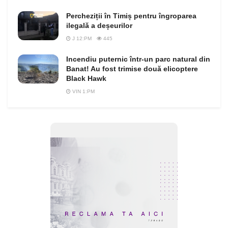
Percheziții în Timiș pentru îngroparea
ilegală a deșeurilor
J 12:PM
445
Incendiu puternic într-un parc natural din
Banat! Au fost trimise două elicoptere
Black Hawk
VIN 1:PM