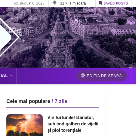
joi, august 6, 2026
31
Timisoara
°C
SAVED POSTS
IAL
EDIȚIA DE SEARĂ
Cele mai populare
/ 7 zile
Vin furtunile! Banatul,
sub cod galben de vijelii
şi ploi torenţiale