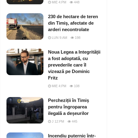
MIE 4:PM
448
230 de hectare de teren
din Timiş, afectate de
arderi necontrolate
LUN 9:AM
198
Noua Legea a Integrității
a fost adoptată, cu
prevederile care îl
vizează pe Dominic
Fritz
MIE 4:PM
108
Percheziții în Timiș
pentru îngroparea
ilegală a deșeurilor
J 12:PM
445
Incendiu puternic într-