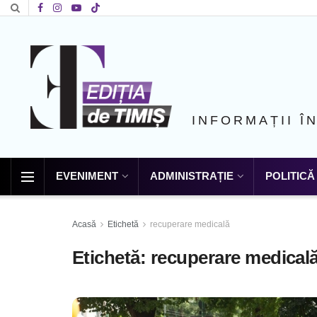
INFORMAȚII Î
EVENIMENT
ADMINISTRAȚIE
POLITICĂ
Acasă
Etichetă
recuperare medicală
Etichetă:
recuperare medical