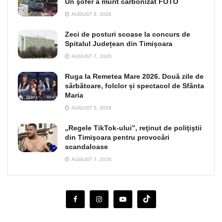
Un şofer a murit carbonizat FOTO
AUGUST 8, 2026
Zeci de posturi scoase la concurs de
Spitalul Județean din Timișoara
AUGUST 7, 2026
Ruga la Remetea Mare 2026. Două zile de
sărbătoare, folclor și spectacol de Sfânta
Maria
AUGUST 5, 2026
„Regele TikTok-ului”, reţinut de poliţiştii
din Timişoara pentru provocări
scandaloase
AUGUST 7, 2026