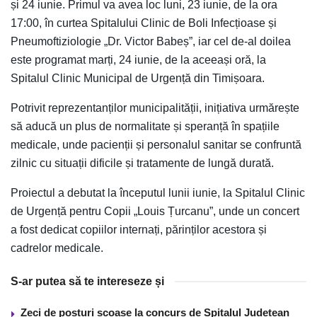
și 24 iunie. Primul va avea loc luni, 23 iunie, de la ora
17:00, în curtea Spitalului Clinic de Boli Infecțioase și
Pneumoftiziologie „Dr. Victor Babeș”, iar cel de-al doilea
este programat marți, 24 iunie, de la aceeași oră, la
Spitalul Clinic Municipal de Urgență din Timișoara.
Potrivit reprezentanților municipalității, inițiativa urmărește
să aducă un plus de normalitate și speranță în spațiile
medicale, unde pacienții și personalul sanitar se confruntă
zilnic cu situații dificile și tratamente de lungă durată.
Proiectul a debutat la începutul lunii iunie, la Spitalul Clinic
de Urgență pentru Copii „Louis Țurcanu”, unde un concert
a fost dedicat copiilor internați, părinților acestora și
cadrelor medicale.
S-ar putea să te intereseze și
Zeci de posturi scoase la concurs de Spitalul Județean