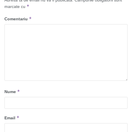
Adresa ta de email nu va fi publicată.
Câmpurile obligatorii sunt
*
marcate cu
*
Comentariu
*
Nume
*
Email