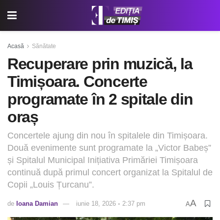
Acasă
Sănătate
Recuperare prin muzică, la
Timișoara. Concerte
programate în 2 spitale din
oraș
Concertele ajung din nou în spitalele din Timișoara.
Două evenimente sunt programate la „Victor Babeș”
și Spitalul Municipal Inițiativa Primăriei Timișoara
continuă după primul concert organizat la Spitalul de
Copii „Louis Țurcanu”.
A
de
Ioana Damian
iunie 18, 2026 ◦ 2:37 pm
A