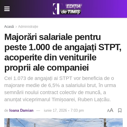
Acasă
Administrație
Majorări salariale pentru
peste 1.000 de angajați STPT,
acoperite din veniturile
proprii ale companiei
Cei 1.073 de angajați ai STPT vor beneficia de o
majorare medie de 6,5% a salariului brut, în urma
semnării noului contract colectiv de muncă, a
anunțat viceprimarul Timișoarei, Ruben Lațcău.
A
de
Ioana Damian
iunie 17, 2026 ◦ 7:03 pm
A