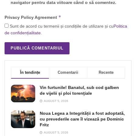
navigator pentru data viitoare când o să comentez.
*
Privacy Policy Agreement
Sunt de acord cu termenii și condițiile de utilizare și cu
Politica
de confidențialitate
.
În tendințe
Comentarii
Recente
Vin furtunile! Banatul, sub cod galben
de vijelii şi ploi torenţiale
AUGUST 5, 2026
Noua Legea a Integrității a fost adoptată,
cu prevederile care îl vizează pe Dominic
Fritz
AUGUST 5, 2026