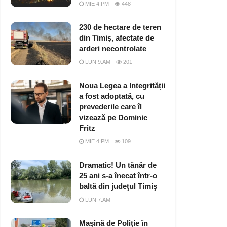
MIE 4:PM
448
230 de hectare de teren
din Timiş, afectate de
arderi necontrolate
LUN 9:AM
201
Noua Legea a Integrității
a fost adoptată, cu
prevederile care îl
vizează pe Dominic
Fritz
MIE 4:PM
109
Dramatic! Un tânăr de
25 ani s-a înecat într-o
baltă din judeţul Timiş
LUN 7:AM
Maşină de Poliţie în