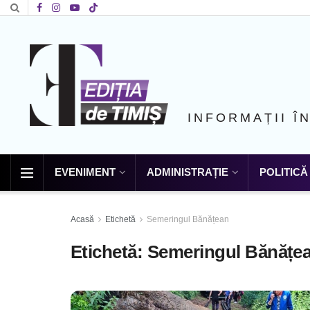
INFORMAȚII Î
EVENIMENT
ADMINISTRAȚIE
POLITICĂ
Acasă
Etichetă
Semeringul Bănățean
Etichetă:
Semeringul Bănățe