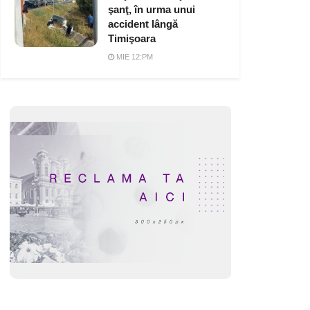
şanţ, în urma unui
accident lângă
Timişoara
MIE 12:PM