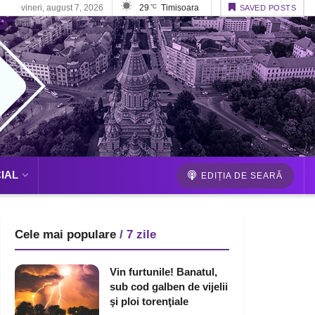
vineri, august 7, 2026
29
Timisoara
°C
SAVED POSTS
IAL
EDIȚIA DE SEARĂ
Cele mai populare
/ 7 zile
Vin furtunile! Banatul,
sub cod galben de vijelii
şi ploi torenţiale