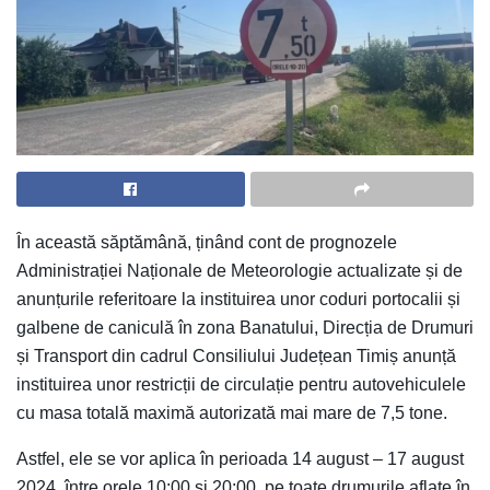
În această săptămână, ținând cont de prognozele
Administrației Naționale de Meteorologie actualizate și de
anunțurile referitoare la instituirea unor coduri portocalii și
galbene de caniculă în zona Banatului, Direcția de Drumuri
și Transport din cadrul Consiliului Județean Timiș anunță
instituirea unor restricții de circulație pentru autovehiculele
cu masa totală maximă autorizată mai mare de 7,5 tone.
Astfel, ele se vor aplica în perioada 14 august – 17 august
2024, între orele 10:00 și 20:00, pe toate drumurile aflate în