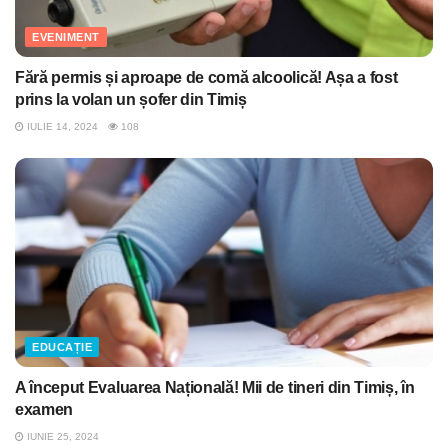
EVENIMENT
Fără permis și aproape de comă alcoolică! Așa a fost
prins la volan un șofer din Timiș
IULIE 14, 2024
108
EDUCAȚIE
A început Evaluarea Națională! Mii de tineri din Timiș, în
examen
IUNIE 25, 2024