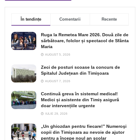
În tendințe
Comentarii
Recente
Ruga la Remetea Mare 2026. Două zile de
sărbătoare, folclor și spectacol de Sfânta
Maria
AUGUST 5, 2026
Zeci de posturi scoase la concurs de
Spitalul Județean din Timișoara
AUGUST 7, 2026
Continuă greva în sistemul medical!
Medici și asistente din Timiș asigură
doar intervențiile urgente
IULIE 29, 2026
„Un ghiozdan pentru fiecare!” Numeroşi
copii din Timişoara au nevoie de ajutor
pentru a începe noul an şcolar