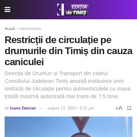
Acasă
Administrație
Restricții de circulație pe
drumurile din Timiș din cauza
caniculei
Direcția de Drumuri și Transport din cadrul
Consiliului Județean Timiș anunță instituirea unor
restricții de circulație pentru autovehiculele cu masa
totală maximă autorizată mai mare de 7,5 tone.
A
de
Ioana Damian
august 13, 2024 ◦ 8:32 pm
A