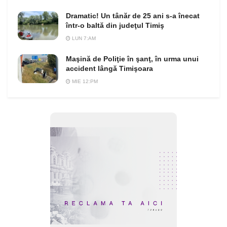
Dramatic! Un tânăr de 25 ani s-a înecat
într-o baltă din judeţul Timiş
LUN 7:AM
Maşină de Poliţie în şanţ, în urma unui
accident lângă Timişoara
MIE 12:PM