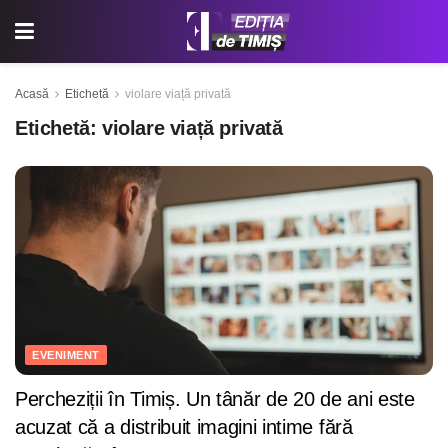
Acasă
Etichetă
violare viață privată
Etichetă:
violare viață privată
EVENIMENT
Percheziții în Timiș. Un tânăr de 20 de ani este
acuzat că a distribuit imagini intime fără