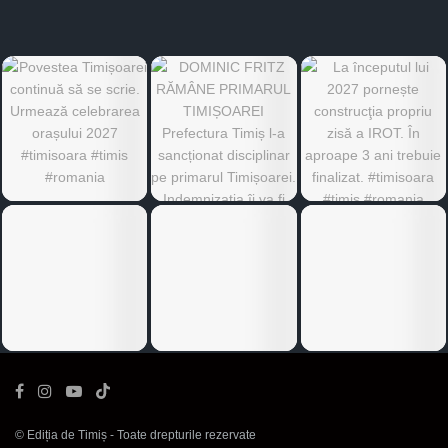
©
Ediția de Timiș
- Toate drepturile rezervate