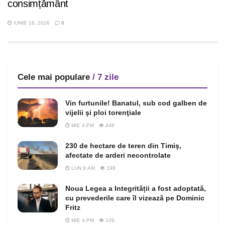
consimțământ
IUNIE 16, 2026
0
Cele mai populare
/ 7 zile
Vin furtunile! Banatul, sub cod galben de
vijelii şi ploi torenţiale
MIE 4:PM
448
230 de hectare de teren din Timiş,
afectate de arderi necontrolate
LUN 9:AM
198
Noua Legea a Integrității a fost adoptată,
cu prevederile care îl vizează pe Dominic
Fritz
MIE 4:PM
109