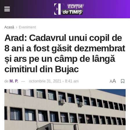
Acasă
Eveniment
Arad: Cadavrul unui copil de
8 ani a fost găsit dezmembrat
și ars pe un câmp de lângă
cimitirul din Bujac
A
de
M. P.
octombrie 31, 2021 ◦ 8:41 am
A