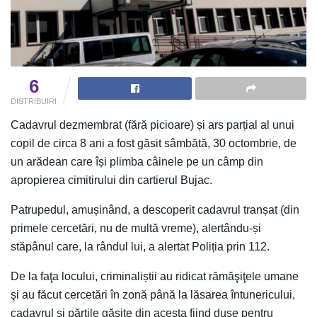
6
DISTRIBUIRI
Cadavrul dezmembrat (fără picioare) și ars parțial al unui
copil de circa 8 ani a fost găsit sâmbătă, 30 octombrie, de
un arădean care își plimba câinele pe un câmp din
apropierea cimitirului din cartierul Bujac.
Patrupedul, amușinând, a descoperit cadavrul tranșat (din
primele cercetări, nu de multă vreme), alertându-și
stăpânul care, la rândul lui, a alertat Poliția prin 112.
De la faţa locului, criminaliștii au ridicat rămăşiţele umane
şi au făcut cercetări în zonă până la lăsarea întunericului,
cadavrul și părțile găsite din acesta fiind duse pentru