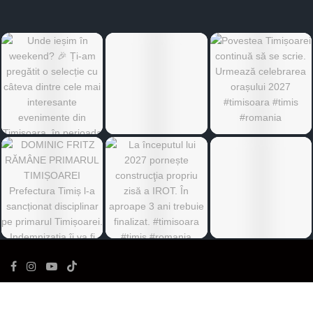
©
Ediția de Timiș
- Toate drepturile rezervate