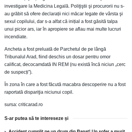
investigare la Medicina Legală. Poliţiştii şi procurorii nu s-
au grăbit să ofere declarații nici măcar legate de vârsta şi
sexul copilului, dar s-a alfat că inițial a fost găsită talpa
unui picior ars, iar în apropiere se aflau mai multe lucruri
incendiate.
Ancheta a fost preluată de Parchetul de pe lângă
Tribunalul Arad, fiind deschis un dosar pentru omor
calificat, decocamdată IN REM (nu există încă niciun „cerc
de suspecți”).
În zona în care a fost făcută macabra descoperire nu a fost
raportată dispariţia niciunui copil.
sursa: criticarad.ro
S-ar putea să te intereseze și
Accident cumplit pe un drum din Banat! Un şofer a murit