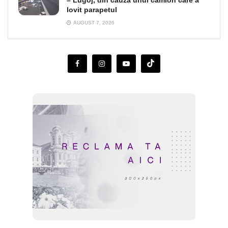
– Lugoj, din cauza unui camion care a
lovit parapetul
AUGUST 7, 2026