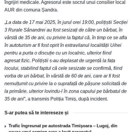
îngrijiri medicale. Agresorul este socrul unui consilier local
AUR din comuna Șandra.
„
La data de 17 mai 2025, în jurul orei 19:00, polițiștii Secției
3 Rurale Sânandrei au fost sesizați de către un bărbat, în
vârstă de 35 de ani, cu privire la faptul că, în timp ce se afla
în autoturism ar fi fost oprit în extravilanul localității Uihei
pentru a purta o discuție cu un localnic, ulterior fiind
agresat fizic. Polițiștii s-au deplasat de urgență la fața
locului, stabilind faptul că cele sesizate se confirmă, fiind
vorba de un bărbat, în vârstă de 60 de ani, care ar fi fost
nemulțumit cu privire la o suprafață de pășune solicitată de
la primărie, ulterior lovindu-l în zona capului pe bărbatul de
35 de ani
”, a transmis Poliția Timiș, după incident.
S-ar putea să te intereseze și
Trafic îngreunat pe autostrada Timişoara – Lugoj, din
cauza unui camion care a lovit parapetul