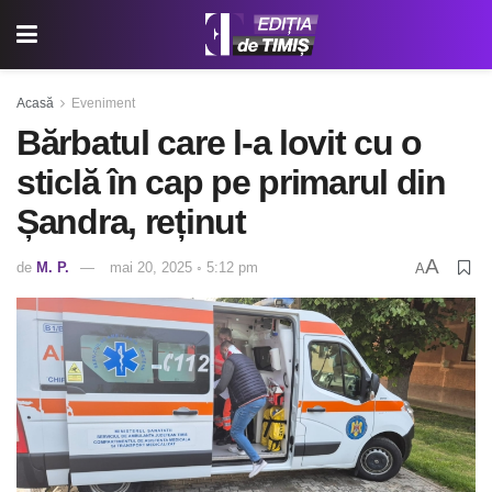
Acasă
Eveniment
Bărbatul care l-a lovit cu o
sticlă în cap pe primarul din
Șandra, reținut
A
de
M. P.
mai 20, 2025 ◦ 5:12 pm
A