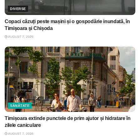
DIVERSE
Copaci căzuți peste mașini și o gospodărie inundată, în
Timișoara și Chișoda
AUGUST 7, 2026
SĂNĂTATE
Timișoara extinde punctele de prim ajutor și hidratare în
zilele caniculare
AUGUST 7, 2026