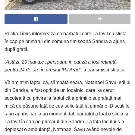
Poliția Timiș informează că bărbatul care l-a lovit cu sticla
în cap pe primarul din comuna timișeană Șandra a ajuns
după gratii.
„
Astăzi, 20 mai a.c., persoana în cauză a fost reținută
pentru 24 de ore în arestul IPJ Arad”
, a transmis instituția.
Vă amintim faptul că, sâmbătă seara, Natanael Savu, edilul
din Șandra, a fost oprit de un localnic, care i-a cerut
socoteală cu privire la faptul că a primit o suprafață mai
mică de pășune față de cea solicitată la primărie. Discuțiile
s-au aprins, iar la un moment dat, bărbatul a luat o sticlă și
l-a lovit în cap pe primarul din Șandra. La fața locului s-a
deplasat o ambulanță, Natanael Savu având nevoie de