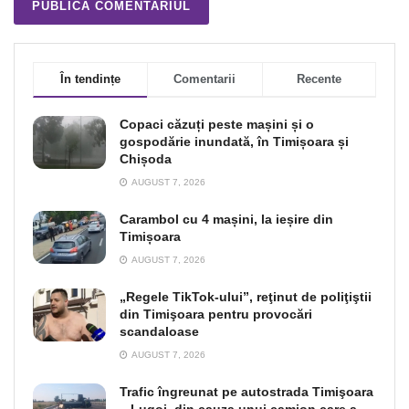
În tendințe
Comentarii
Recente
Copaci căzuți peste mașini și o
gospodărie inundată, în Timișoara și
Chișoda
AUGUST 7, 2026
Carambol cu 4 mașini, la ieșire din
Timișoara
AUGUST 7, 2026
„Regele TikTok-ului”, reţinut de poliţiştii
din Timişoara pentru provocări
scandaloase
AUGUST 7, 2026
Trafic îngreunat pe autostrada Timişoara