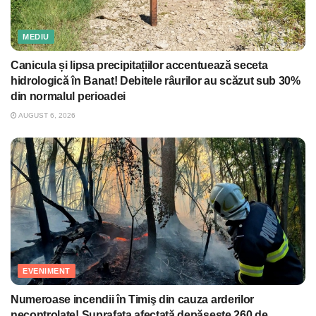
MEDIU
Canicula și lipsa precipitațiilor accentuează seceta
hidrologică în Banat! Debitele râurilor au scăzut sub 30%
din normalul perioadei
AUGUST 6, 2026
EVENIMENT
Numeroase incendii în Timiş din cauza arderilor
necontrolate! Suprafaţa afectată depăşeşte 260 de