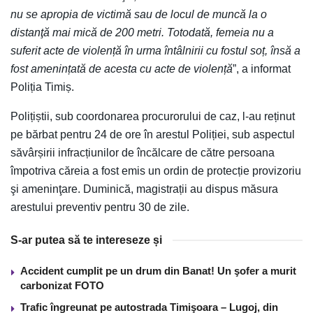
nu se apropia de victimă sau de locul de muncă la o
distanţă mai mică de 200 metri. Totodată, femeia nu a
suferit acte de violență în urma întâlnirii cu fostul soț, însă a
fost amenințată de acesta cu acte de violență
”, a informat
Poliția Timiș.
Polițiștii, sub coordonarea procurorului de caz, l-au reținut
pe bărbat pentru 24 de ore în arestul Poliției, sub aspectul
săvârșirii infracțiunilor de încălcare de către persoana
împotriva căreia a fost emis un ordin de protecție provizoriu
şi ameninţare. Duminică, magistrații au dispus măsura
arestului preventiv pentru 30 de zile.
S-ar putea să te intereseze și
Accident cumplit pe un drum din Banat! Un şofer a murit
carbonizat FOTO
Trafic îngreunat pe autostrada Timişoara – Lugoj, din