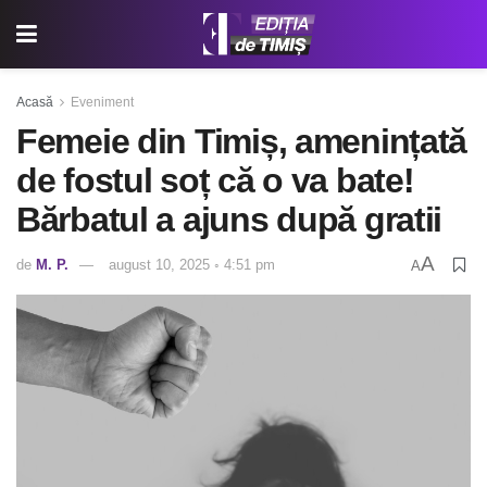
Acasă
Eveniment
Femeie din Timiș, amenințată
de fostul soț că o va bate!
Bărbatul a ajuns după gratii
A
de
M. P.
august 10, 2025 ◦ 4:51 pm
A