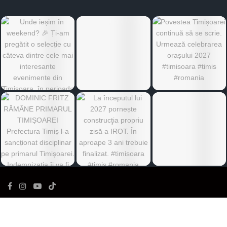
©
Ediția de Timiș
- Toate drepturile rezervate