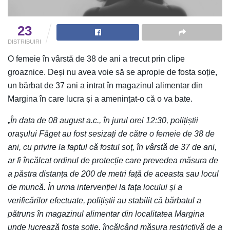
23
DISTRIBUIRI
O femeie în vârstă de 38 de ani a trecut prin clipe
groaznice. Deși nu avea voie să se apropie de fosta soție,
un bărbat de 37 ani a intrat în magazinul alimentar din
Margina în care lucra și a amenințat-o că o va bate.
„
În data de 08 august a.c., în jurul orei 12:30, polițiștii
orașului Făget au fost sesizați de către o femeie de 38 de
ani, cu privire la faptul că fostul soț, în vârstă de 37 de ani,
ar fi încălcat ordinul de protecție care prevedea măsura de
a păstra distanța de 200 de metri față de aceasta sau locul
de muncă. În urma intervenției la fața locului și a
verificărilor efectuate, polițiștii au stabilit că bărbatul a
pătruns în magazinul alimentar din localitatea Margina
unde lucrează fosta soţie, încălcând măsura restrictivă de a