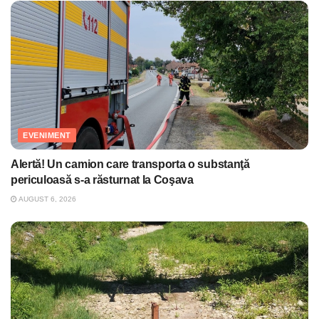
EVENIMENT
Alertă! Un camion care transporta o substanţă
periculoasă s-a răsturnat la Coşava
AUGUST 6, 2026