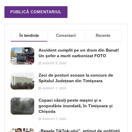
În tendințe
Comentarii
Recente
Accident cumplit pe un drum din Banat!
Un şofer a murit carbonizat FOTO
AUGUST 8, 2026
Zeci de posturi scoase la concurs de
Spitalul Județean din Timișoara
AUGUST 7, 2026
Copaci căzuți peste mașini și o
gospodărie inundată, în Timișoara și
Chișoda
AUGUST 7, 2026
„Regele TikTok-ului”, reţinut de poliţiştii