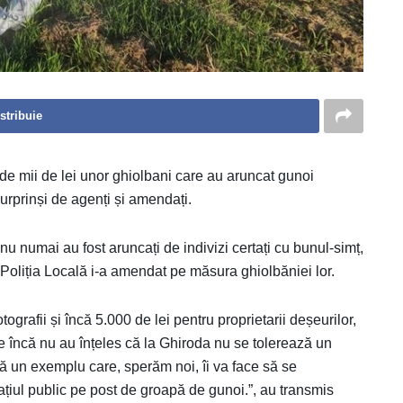
stribuie
de mii de lei unor ghiolbani care au aruncat gunoi
surprinși de agenți și amendați.
 nu numai au fost aruncați de indivizi certați cu bunul-simț,
Poliția Locală i-a amendat pe măsura ghiolbăniei lor.
ografii și încă 5.000 de lei pentru proprietarii deșeurilor,
re încă nu au înțeles că la Ghiroda nu se tolerează un
ă un exemplu care, sperăm noi, îi va face să se
țiul public pe post de groapă de gunoi.”, au transmis