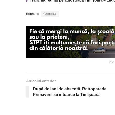
Trafic îngreunat pe autostrada Timişoara – Lugo
Etichete:
Ghiroda
PU
Articolul anterior
După doi ani de absență, Retroparada
Primăverii se întoarce la Timișoara