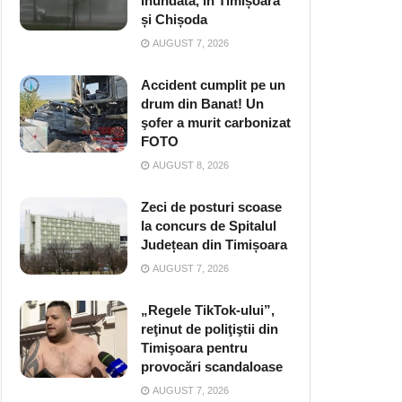
inundată, în Timișoara
și Chișoda
AUGUST 7, 2026
Accident cumplit pe un
drum din Banat! Un
şofer a murit carbonizat
FOTO
AUGUST 8, 2026
Zeci de posturi scoase
la concurs de Spitalul
Județean din Timișoara
AUGUST 7, 2026
„Regele TikTok-ului”,
reţinut de poliţiştii din
Timişoara pentru
provocări scandaloase
AUGUST 7, 2026