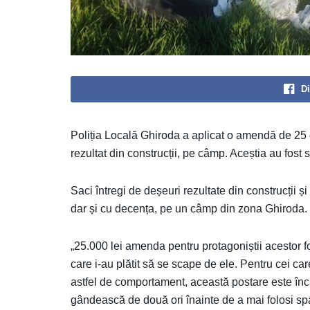
Di
Poliția Locală Ghiroda a aplicat o amendă de 25 
rezultat din construcții, pe câmp. Aceștia au fost 
Saci întregi de deșeuri rezultate din construcții și
dar și cu decența, pe un câmp din zona Ghiroda. 
„25.000 lei amenda pentru protagoniștii acestor fot
care i-au plătit să se scape de ele. Pentru cei ca
astfel de comportament, această postare este înc
gândească de două ori înainte de a mai folosi spa