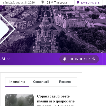
sâmbătă, august 8, 2026
28
Timisoara
°C
SAVED POSTS
IAL
EDIȚIA DE SEARĂ
În tendințe
Comentarii
Recente
Copaci căzuți peste
mașini și o gospodărie