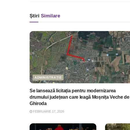
Știri
Similare
ADMINISTRAȚIE
Se lansează licitația pentru modernizarea
drumului județean care leagă Moșnița Veche de
Ghiroda
FEBRUARIE 17, 2026