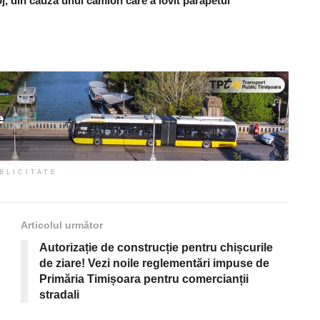
j, din cauza unui camion care a lovit parapetul
BLICITATE
Articolul următor
Autorizație de construcție pentru chișcurile
de ziare! Vezi noile reglementări impuse de
Primăria Timișoara pentru comercianții
stradali