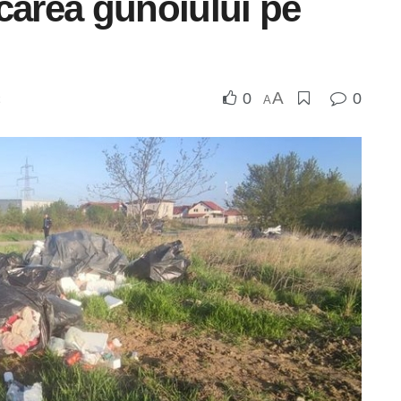
carea gunoiului pe
A
0
0
A