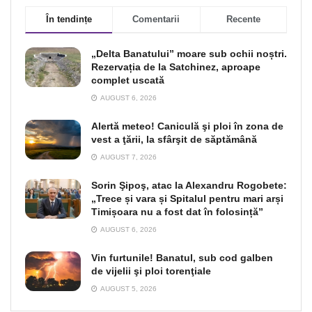
În tendințe
Comentarii
Recente
„Delta Banatului” moare sub ochii noștri.
Rezervația de la Satchinez, aproape
complet uscată
AUGUST 6, 2026
Alertă meteo! Caniculă şi ploi în zona de
vest a ţării, la sfârşit de săptămână
AUGUST 7, 2026
Sorin Şipoş, atac la Alexandru Rogobete:
„Trece și vara și Spitalul pentru mari arși
Timișoara nu a fost dat în folosință”
AUGUST 6, 2026
Vin furtunile! Banatul, sub cod galben
de vijelii şi ploi torenţiale
AUGUST 5, 2026