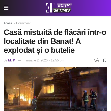
Acasă
Eveniment
Casă mistuită de flăcări într-o
localitate din Banat! A
explodat și o butelie
A
de
M. P.
ianuarie 2, 2026 ◦ 12:55 pm
A