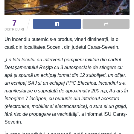
7
DISTRIBUIRI
Un incendiu puternic s-a produs, vineri dimineață, la o
casă din localitatea Soceni, din județul Caraș-Severin.
„La fața locului au intervenit pompierii militari din cadrul
Detașamentului Reșița cu 3 autospeciale de stingere cu
apă și spumă un echipaj format din 12 subofițeri, un ofițer,
un echipaj SAJ și un echipaj PPC Electrica. Incendiul s-a
manifestat pe o suprafață de aproximativ 200 mp, Au ars în
întregime 7 încăperi, cu bunurile din interiorul acestora
(electronice, mobilier si electrocasnice), o sura si un grajd,
fără risc de propagare la vecinătăți”
, a informat ISU Caraș-
Severin.