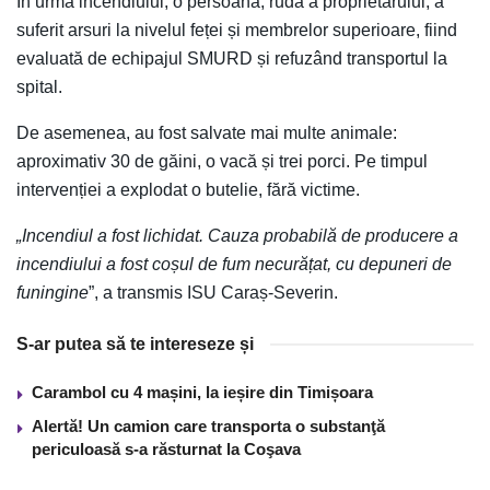
În urma incendiului, o persoană, rudă a proprietarului, a
suferit arsuri la nivelul feței și membrelor superioare, fiind
evaluată de echipajul SMURD și refuzând transportul la
spital.
De asemenea, au fost salvate mai multe animale:
aproximativ 30 de găini, o vacă și trei porci. Pe timpul
intervenției a explodat o butelie, fără victime.
„Incendiul a fost lichidat. Cauza probabilă de producere a
incendiului a fost coșul de fum necurățat, cu depuneri de
funingine
”, a transmis ISU Caraș-Severin.
S-ar putea să te intereseze și
Carambol cu 4 mașini, la ieșire din Timișoara
Alertă! Un camion care transporta o substanţă
periculoasă s-a răsturnat la Coşava