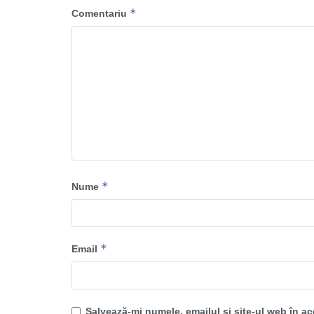
*
Comentariu
*
Nume
*
Email
Salvează-mi numele, emailul și site-ul web în a