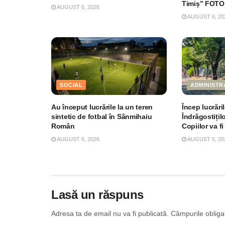
Timiș” FOTO
AUGUST 6, 2026
AUGUST 6, 20
SOCIAL
ADMINISTR
Au început lucrările la un teren
Încep lucrări
sintetic de fotbal în Sânmihaiu
Îndrăgostițil
Român
Copiilor va fi
AUGUST 6, 2026
AUGUST 6, 20
Lasă un răspuns
Adresa ta de email nu va fi publicată.
Câmpurile obliga