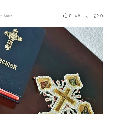
A
0
0
t
,
Social
A