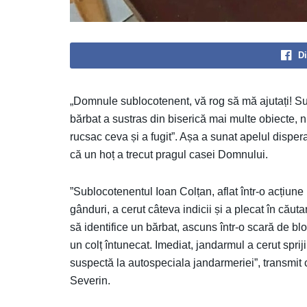
Di
„Domnule sublocotenent, vă rog să mă ajutați! Sun
bărbat a sustras din biserică mai multe obiecte, n
rucsac ceva și a fugit”. Așa a sunat apelul dispe
că un hoț a trecut pragul casei Domnului.
”Sublocotenentul Ioan Colțan, aflat într-o acțiun
gânduri, a cerut câteva indicii și a plecat în căut
să identifice un bărbat, ascuns într-o scară de blo
un colț întunecat. Imediat, jandarmul a cerut sprij
suspectă la autospeciala jandarmeriei”, transmit
Severin.