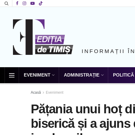
INFORMAȚII Î
EVENIMENT
ADMINISTRAȚIE
POLITICĂ
Acasă
Eveniment
Pățania unui hoț di
biserică și a ajuns 