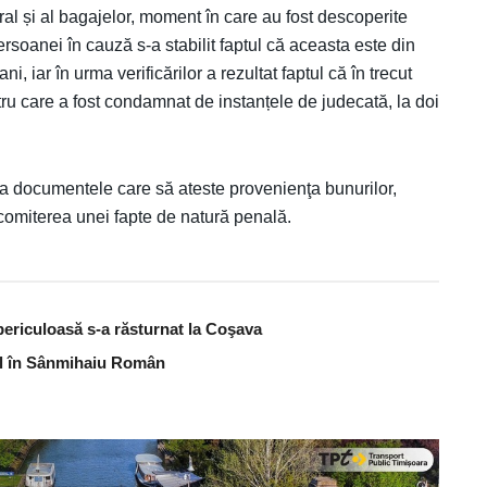
ral și al bagajelor, moment în care au fost descoperite
 persoanei în cauză s-a stabilit faptul că aceasta este din
i, iar în urma verificărilor a rezultat faptul că în trecut
ru care a fost condamnat de instanțele de judecată, la doi
 documentele care să ateste provenienţa bunurilor,
comiterea unei fapte de natură penală.
periculoasă s-a răsturnat la Coşava
bal în Sânmihaiu Român