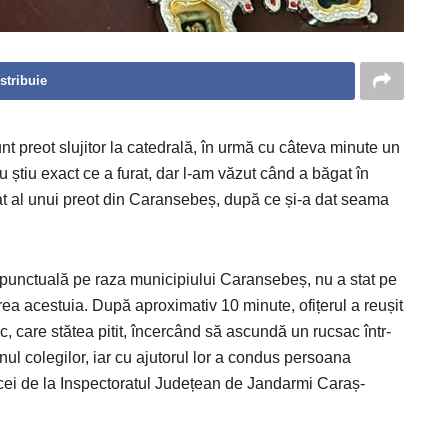
stribuie
t preot slujitor la catedrală, în urmă cu câteva minute un
u știu exact ce a furat, dar l-am văzut când a băgat în
rat al unui preot din Caransebeș, după ce și-a dat seama
e punctuală pe raza municipiului Caransebeș, nu a stat pe
area acestuia. După aproximativ 10 minute, ofițerul a reușit
c, care stătea pitit, încercând să ascundă un rucsac într-
inul colegilor, iar cu ajutorul lor a condus persoana
 cei de la Inspectoratul Județean de Jandarmi Caraș-