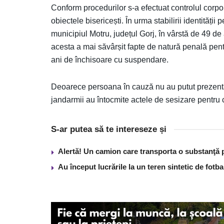
Conform procedurilor s-a efectuat controlul corpo
obiectele bisericești. În urma stabilirii identității
municipiul Motru, județul Gorj, în vârstă de 49 de an
acesta a mai săvârșit fapte de natură penală pent
ani de închisoare cu suspendare.
Deoarece persoana în cauză nu au putut prezenta
jandarmii au întocmite actele de sesizare pentru 
S-ar putea să te intereseze și
Alertă! Un camion care transporta o substanţă 
Au început lucrările la un teren sintetic de fot