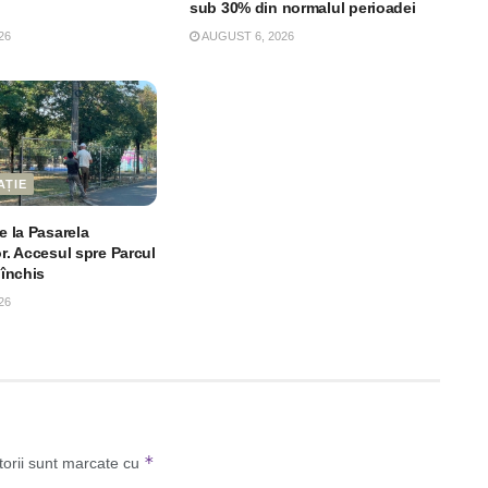
sub 30% din normalul perioadei
26
AUGUST 6, 2026
AȚIE
le la Pasarela
or. Accesul spre Parcul
 închis
26
*
torii sunt marcate cu