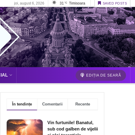
joi, august 6, 2026
31
Timisoara
°C
SAVED POSTS
IAL
EDIȚIA DE SEARĂ
În tendințe
Comentarii
Recente
Vin furtunile! Banatul,
sub cod galben de vijelii