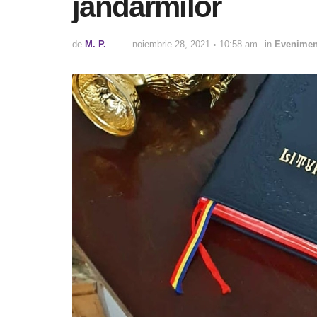
jandarmilor
de
M. P.
noiembrie 28, 2021 ◦ 10:58 am
in
Evenimen