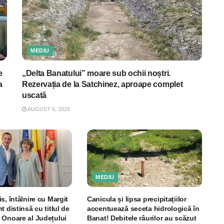
MEDIU
e
„Delta Banatului” moare sub ochii noștri.
a
Rezervația de la Satchinez, aproape complet
uscată
AUGUST 6, 2026
MEDIU
s, întâlnire cu Margit
Canicula și lipsa precipitațiilor
t distinsă cu titlul de
accentuează seceta hidrologică în
 Onoare al Județului
Banat! Debitele râurilor au scăzut