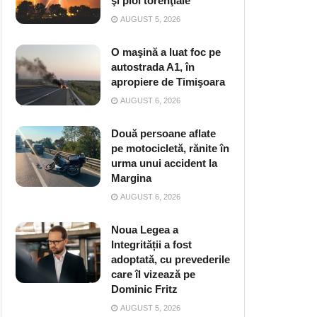
şi ploi torenţiale
AUGUST 5, 2026
O maşină a luat foc pe
autostrada A1, în
apropiere de Timişoara
AUGUST 6, 2026
Două persoane aflate
pe motocicletă, rănite în
urma unui accident la
Margina
AUGUST 6, 2026
Noua Legea a
Integrității a fost
adoptată, cu prevederile
care îl vizează pe
Dominic Fritz
AUGUST 5, 2026