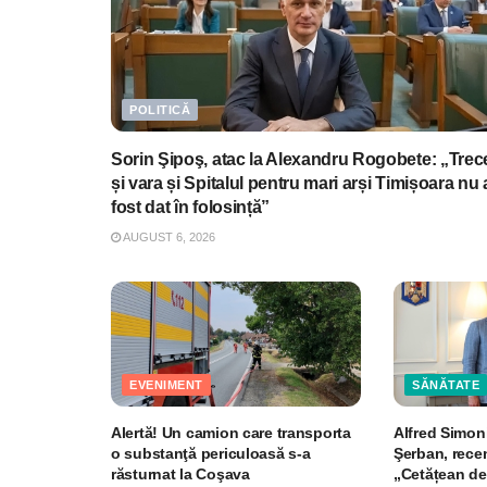
POLITICĂ
Sorin Şipoş, atac la Alexandru Rogobete: „Trec
și vara și Spitalul pentru mari arși Timișoara nu 
fost dat în folosință”
AUGUST 6, 2026
EVENIMENT
SĂNĂTATE
Alertă! Un camion care transporta
Alfred Simoni
o substanţă periculoasă s-a
Şerban, recen
răsturnat la Coşava
„Cetățean de