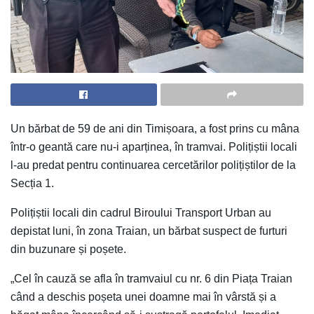
Un bărbat de 59 de ani din Timișoara, a fost prins cu mâna
într-o geantă care nu-i aparținea, în tramvai. Polițiștii locali
l-au predat pentru continuarea cercetărilor polițiștilor de la
Secția 1.
Polițiștii locali din cadrul Biroului Transport Urban au
depistat luni, în zona Traian, un bărbat suspect de furturi
din buzunare și poșete.
„Cel în cauză se afla în tramvaiul cu nr. 6 din Piața Traian
când a deschis poșeta unei doamne mai în vârstă și a