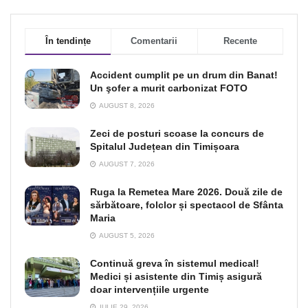
În tendințe
Comentarii
Recente
Accident cumplit pe un drum din Banat!
Un şofer a murit carbonizat FOTO
AUGUST 8, 2026
Zeci de posturi scoase la concurs de
Spitalul Județean din Timișoara
AUGUST 7, 2026
Ruga la Remetea Mare 2026. Două zile de
sărbătoare, folclor și spectacol de Sfânta
Maria
AUGUST 5, 2026
Continuă greva în sistemul medical!
Medici și asistente din Timiș asigură
doar intervențiile urgente
IULIE 29, 2026