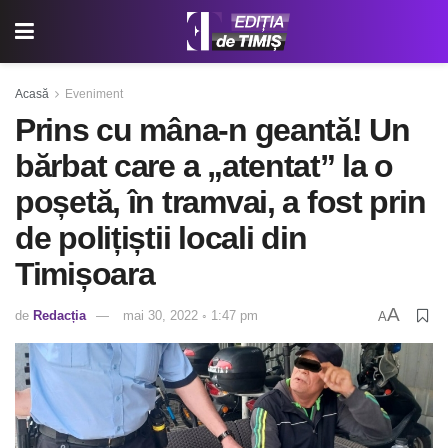
Acasă
Eveniment
Prins cu mâna-n geantă! Un
bărbat care a „atentat” la o
poșetă, în tramvai, a fost prin
de polițiștii locali din
Timișoara
A
de
Redacția
mai 30, 2022 ◦ 1:47 pm
A