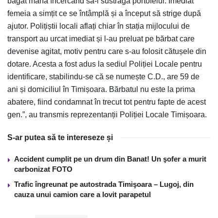
băgat mâna încercând să-i sustragă portofelul. Imediat
femeia a simțit ce se întâmplă și a început să strige după
ajutor. Polițiștii locali aflați chiar în stația mijlocului de
transport au urcat imediat și l-au preluat pe bărbat care
devenise agitat, motiv pentru care s-au folosit cătușele din
dotare. Acesta a fost adus la sediul Poliției Locale pentru
identificare, stabilindu-se că se numește C.D., are 59 de
ani și domiciliul în Timișoara. Bărbatul nu este la prima
abatere, fiind condamnat în trecut tot pentru fapte de acest
gen.”, au transmis reprezentanții Poliției Locale Timișoara.
S-ar putea să te intereseze și
Accident cumplit pe un drum din Banat! Un şofer a murit
carbonizat FOTO
Trafic îngreunat pe autostrada Timişoara – Lugoj, din
cauza unui camion care a lovit parapetul