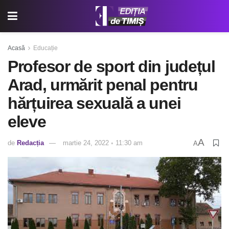
Acasă
Educație
Profesor de sport din județul
Arad, urmărit penal pentru
hărțuirea sexuală a unei
eleve
A
de
Redacția
martie 24, 2022 ◦ 11:30 am
A