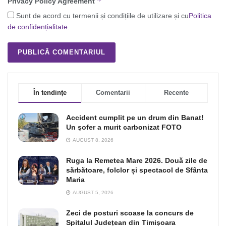
*
Privacy Policy Agreement
Sunt de acord cu termenii și condițiile de utilizare și cu
Politica
de confidențialitate
.
În tendințe
Comentarii
Recente
Accident cumplit pe un drum din Banat!
Un şofer a murit carbonizat FOTO
AUGUST 8, 2026
Ruga la Remetea Mare 2026. Două zile de
sărbătoare, folclor și spectacol de Sfânta
Maria
AUGUST 5, 2026
Zeci de posturi scoase la concurs de
Spitalul Județean din Timișoara