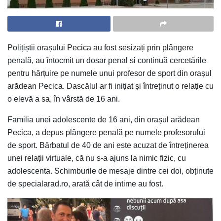
Polițiștii orașului Pecica au fost sesizați prin plângere
penală, au întocmit un dosar penal si continuă cercetările
pentru hărțuire pe numele unui profesor de sport din orașul
arădean Pecica. Dascălul ar fi inițiat și întreținut o relație cu
o elevă a sa, în vârstă de 16 ani.
Familia unei adolescente de 16 ani, din orașul arădean
Pecica, a depus plângere penală pe numele profesorului
de sport. Bărbatul de 40 de ani este acuzat de întreținerea
unei relații virtuale, că nu s-a ajuns la nimic fizic, cu
adolescenta. Schimburile de mesaje dintre cei doi, obținute
de specialarad.ro, arată cât de intime au fost.