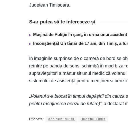
Județean Timișoara.
S-ar putea să te intereseze și
Maşină de Poliţie în şanţ, în urma unui acciden
Inconştienţă! Un tânăr de 17 ani, din Timiş, a f
În imaginile surprinse de o cameră de bord se obs
reintre pe banda de sens, schimbă în mod bizar dir
supraviețuitori a mărturisit unui medic că volanul
sistemului de asistență pentru menținerea benzi
„
Volanul s-a blocat în timpul depășirii din cauza 
pentru menținerea benzii de rulare)”
, a declarat 
Etichete:
accident rutier
Judetul Timis