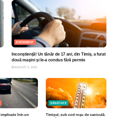
EVENIMENT
Inconştienţă! Un tânăr de 17 ani, din Timiş, a furat
două maşini şi le-a condus fără permis
AUGUST 5, 2026
SĂNĂTATE
 implicate într-un
Timişul, sub cod roşu de caniculă.