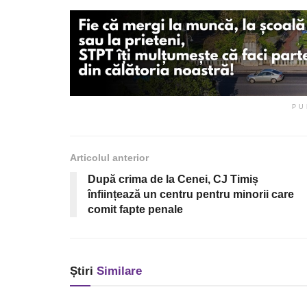
PU
Articolul anterior
După crima de la Cenei, CJ Timiș
înființează un centru pentru minorii care
comit fapte penale
Știri
Similare