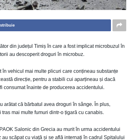
stribuie
orător din județul Timiș în care a fost implicat microbuzul în
torii au descoperit droguri în microbuz.
găsit în vehicul mai multe plicuri care conțineau substanțe
eastă direcție, pentru a stabili cui aparțineau și dacă
 fi consumat înainte de producerea accidentului.
arătat că bărbatul avea droguri în sânge. În plus,
i tras mai multe fumuri dintr-o țigară cu canabis.
i PAOK Salonic din Grecia au murit în urma accidentului
uz au scăpat cu viață și se află internați în cadrul Spitalului