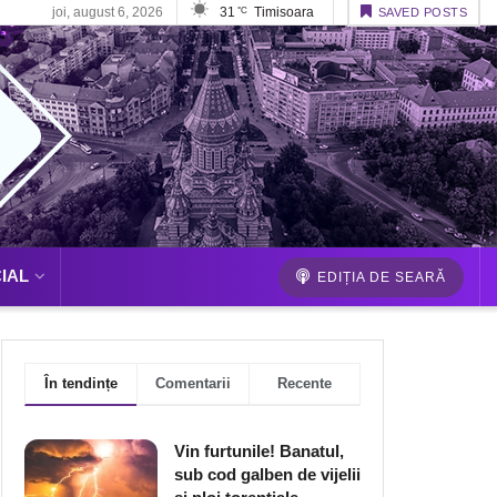
joi, august 6, 2026
31
Timisoara
°C
SAVED POSTS
IAL
EDIȚIA DE SEARĂ
În tendințe
Comentarii
Recente
Vin furtunile! Banatul,
sub cod galben de vijelii