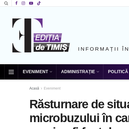
INFORMAȚII Î
EVENIMENT
ADMINISTRAȚIE
POLITICĂ
Acasă
Eveniment
Răsturnare de situa
microbuzului în car