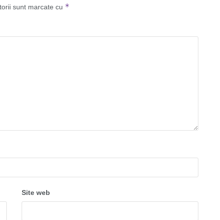
*
torii sunt marcate cu
Site web