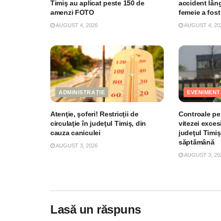
Timiş au aplicat peste 150 de
accident lân
amenzi FOTO
femeie a fost
AUGUST 4, 2026
AUGUST 4, 20
ADMINISTRAȚIE
EVENIMENT
Atenţie, şoferi! Restricţii de
Controale pe
circulaţie în judeţul Timiş, din
vitezei exces
cauza caniculei
judeţul Timiş
săptămână
AUGUST 3, 2026
AUGUST 3, 20
Lasă un răspuns