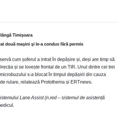
t lângă Timişoara
urat două maşini şi le-a condus fără permis
ervă cum șoferul a intrat în depășire și, deși are timp să
ecția și se lovește frontal de un TIR. Unul dintre cei trei
 microbuzului s-a blocat în timpul depășirii din cauza
i de rulare, relatează Protothema și ERTnews.
sistemului Lane Assist (n.red – sistemul de asistență
medicul.