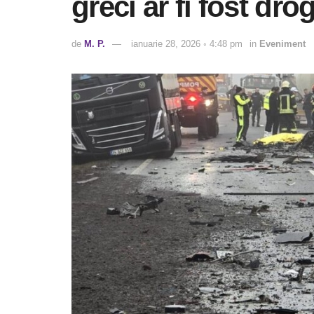
greci ar fi fost dro
de
M. P.
ianuarie 28, 2026 ◦ 4:48 pm
in
Eveniment