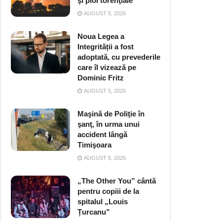
şi ploi torenţiale
AUGUST 5, 2026
Noua Legea a
Integrității a fost
adoptată, cu prevederile
care îl vizează pe
Dominic Fritz
AUGUST 5, 2026
Maşină de Poliţie în
şanţ, în urma unui
accident lângă
Timişoara
AUGUST 5, 2026
„The Other You” cântă
pentru copiii de la
spitalul „Louis
Țurcanu”