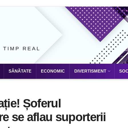
N TIMP REAL
SĂNĂTATE
ECONOMIC
DIVERTISMENT
SOC
ție! Șoferul
e se aflau suporterii