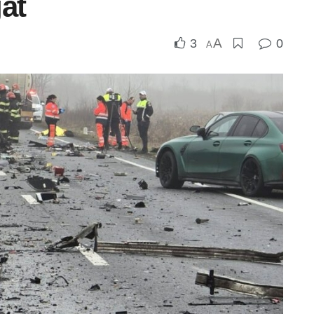
gat
A
3
0
A