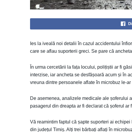
Di
Ies la iveală noi detalii în cazul accidentului înfi
care se aflau suporterii greci. Se pare că ancheta
În urma cercetării la fața locului, polițiștii ar fi 
interzise, iar ancheta se desfășoară acum și în ac
vreuna dintre persoanele aflate în microbuz le-ar
De asemenea, analizele medicale ale șoferului au 
pasagerul din dreapta ar fi declarat că șoferul ar f
Vă reamintim faptul că șapte suporteri ai echipe
din județul Timiș. Alți trei bărbați aflați în microb