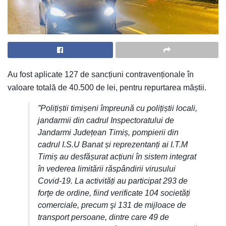
Au fost aplicate 127 de sancțiuni contravenționale în
valoare totală de 40.500 de lei, pentru repurtarea măștii.
”Polițiștii timișeni împreună cu polițiștii locali,
jandarmii din cadrul Inspectoratului de
Jandarmi Județean Timiș, pompierii din
cadrul I.S.U Banat și reprezentanți ai I.T.M
Timiș au desfășurat acțiuni în sistem integrat
în vederea limitării răspândirii virusului
Covid-19. La activități au participat 293 de
forţe de ordine, fiind verificate 104 societăți
comerciale, precum şi 131 de mijloace de
transport persoane, dintre care 49 de