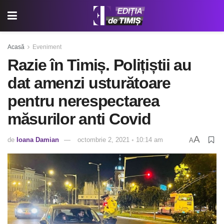
Acasă
Eveniment
Razie în Timiș. Polițiștii au
dat amenzi usturătoare
pentru nerespectarea
măsurilor anti Covid
A
de
Ioana Damian
octombrie 2, 2021 ◦ 10:14 am
A