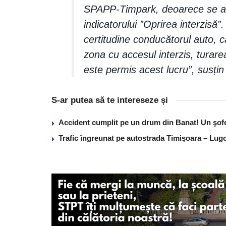
SPAPP-Timpark, deoarece se af
indicatorului ”Oprirea interzisă
certitudine conducătorul auto, c
zona cu accesul interzis, turare
este permis acest lucru”, susțin po
S-ar putea să te intereseze și
Accident cumplit pe un drum din Banat! Un şof
Trafic îngreunat pe autostrada Timişoara – Lugo