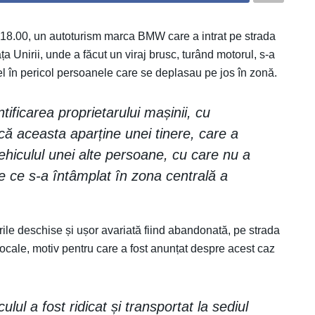
orei 18.00, un autoturism marca BMW care a intrat pe strada
a Unirii, unde a făcut un viraj brusc, turând motorul, s-a
fel în pericol persoanele care se deplasau pe jos în zonă.
tificarea proprietarului mașinii, cu
că aceasta aparține unei tinere, care a
hiculul unei alte persoane, cu care nu a
e ce s-a întâmplat în zona centrală a
urile deschise și ușor avariată fiind abandonată, pe strada
ocale, motiv pentru care a fost anunțat despre acest caz
lul a fost ridicat și transportat la sediul