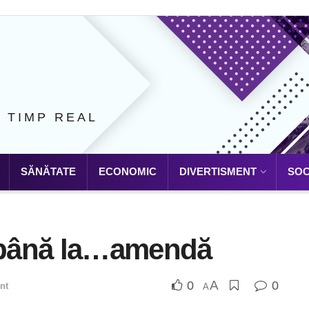
N TIMP REAL
SĂNĂTATE
ECONOMIC
DIVERTISMENT
SOC
l până la…amendă
A
0
0
nt
A