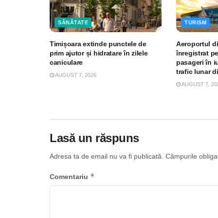
SĂNĂTATE
TURISM
Timișoara extinde punctele de
Aeroportul d
prim ajutor și hidratare în zilele
înregistrat p
caniculare
pasageri în iu
trafic lunar d
AUGUST 7, 2026
AUGUST 7, 20
Lasă un răspuns
Adresa ta de email nu va fi publicată.
Câmpurile obliga
*
Comentariu