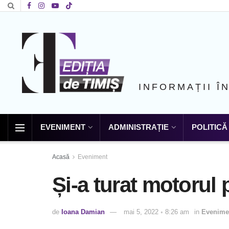
INFORMAȚII Î
EVENIMENT
ADMINISTRAȚIE
POLITICĂ
Acasă
Eveniment
Și-a turat motoru
de
Ioana Damian
mai 5, 2022 ◦ 8:26 am
in
Evenime