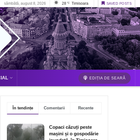
sâmbătă, august 8, 2026
28
Timisoara
°C
SAVED POSTS
IAL
EDIȚIA DE SEARĂ
În tendințe
Comentarii
Recente
Copaci căzuți peste
mașini și o gospodărie