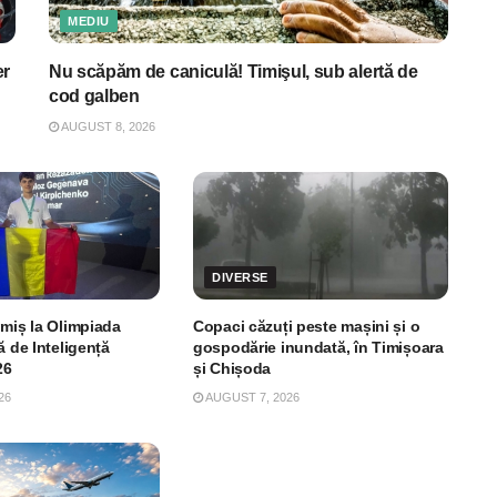
MEDIU
er
Nu scăpăm de caniculă! Timişul, sub alertă de
cod galben
AUGUST 8, 2026
DIVERSE
imiș la Olimpiada
Copaci căzuți peste mașini și o
ă de Inteligență
gospodărie inundată, în Timișoara
26
și Chișoda
26
AUGUST 7, 2026