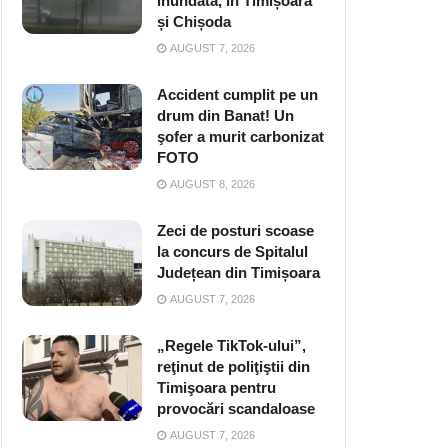
inundată, în Timișoara
și Chișoda
AUGUST 7, 2026
Accident cumplit pe un
drum din Banat! Un
şofer a murit carbonizat
FOTO
AUGUST 8, 2026
Zeci de posturi scoase
la concurs de Spitalul
Județean din Timișoara
AUGUST 7, 2026
„Regele TikTok-ului”,
reţinut de poliţiştii din
Timişoara pentru
provocări scandaloase
AUGUST 7, 2026