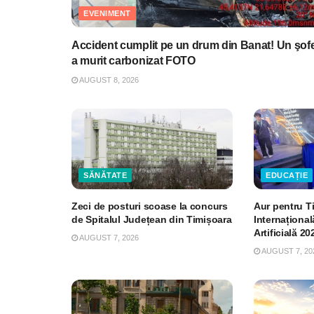
EVENIMENT
Accident cumplit pe un drum din Banat! Un şof
a murit carbonizat FOTO
AUGUST 8, 2026
SĂNĂTATE
EDUCAȚIE
Zeci de posturi scoase la concurs
Aur pentru T
de Spitalul Județean din Timișoara
Internațional
Artificială 20
AUGUST 7, 2026
AUGUST 7, 20