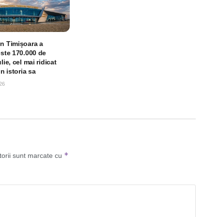
in Timișoara a
este 170.000 de
lie, cel mai ridicat
in istoria sa
26
*
torii sunt marcate cu