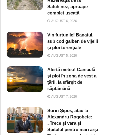
Rezervația de la
Satchinez, aproape
complet uscată
AUGUST 6, 2026
Vin furtunile! Banatul,
sub cod galben de vijelii
şi ploi torenţiale
AUGUST 5, 2026
Alertă meteo! Caniculă
şi ploi în zona de vest a
ţării, la sfârşit de
săptămână
AUGUST 7, 2026
Sorin Şipoş, atac la
Alexandru Rogobete:
„Trece și vara și
Spitalul pentru mari arși