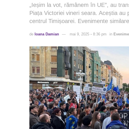
„Ieșim la vot, rămânem în UE”, au trans
Piața Victoriei vineri seara. Aceștia au
centrul Timișoarei. Evenimente similare
de
Ioana Damian
mai 9, 2025 ◦ 8:36 pm
in
Evenime