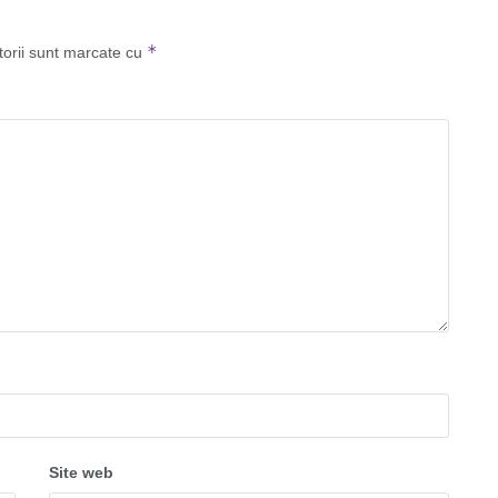
*
torii sunt marcate cu
Site web