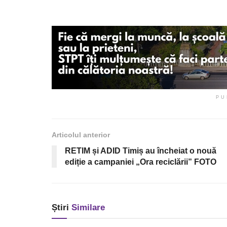
PU
Articolul anterior
RETIM și ADID Timiș au încheiat o nouă
ediție a campaniei „Ora reciclării” FOTO
Știri
Similare