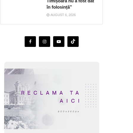
Timișoara nu a fost dat
în folosință”
AUGUST 6, 2026