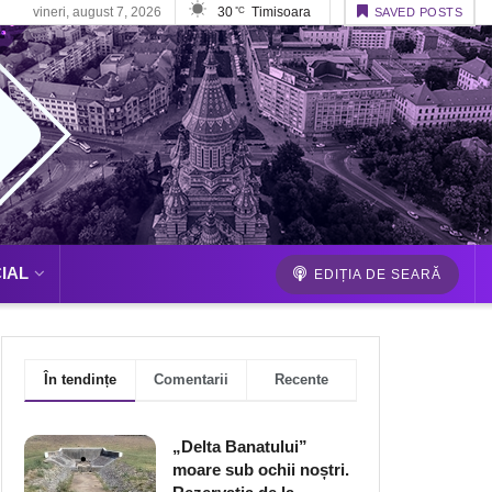
vineri, august 7, 2026
30
Timisoara
°C
SAVED POSTS
IAL
EDIȚIA DE SEARĂ
În tendințe
Comentarii
Recente
„Delta Banatului”
moare sub ochii noștri.