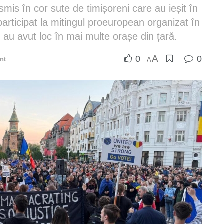
mis în cor sute de timișoreni care au ieșit în
 participat la mitingul proeuropean organizat în
 au avut loc în mai multe orașe din țară.
A
0
0
nt
A