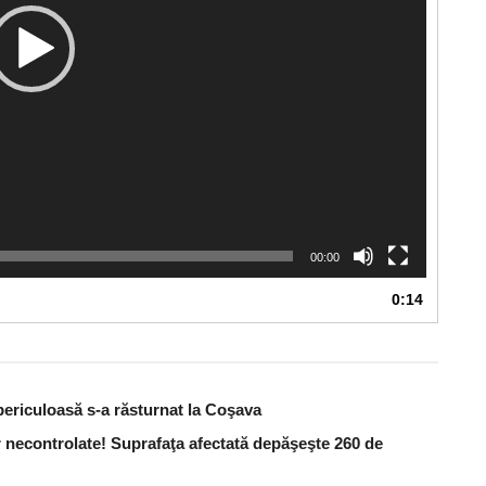
00:00
0:14
periculoasă s-a răsturnat la Coşava
 necontrolate! Suprafaţa afectată depăşeşte 260 de