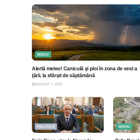
MEDIU
Alertă meteo! Caniculă şi ploi în zona de vest a
ţării, la sfârşit de săptămână
AUGUST 7, 2026
POLITICĂ
MEDIU