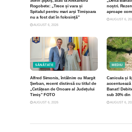
Sorin Şipoş, atac la Alexandru
„Delta Banat
Rogobete: „Trece și vara și
noștri. Rezer
Spitalul pentru mari arși Timișoara
aproape com
nu a fost dat în folosință”
AUGUST 6, 20
AUGUST 6, 2026
SĂNĂTATE
MEDIU
Alfred Simonis, întâlnire cu Margit
Canicula și li
Şerban, recent distinsă cu titlul de
accentuează 
„Cetățean de Onoare al Județului
Banat! Debite
Timiș” FOTO
sub 30% din 
AUGUST 6, 2026
AUGUST 6, 20