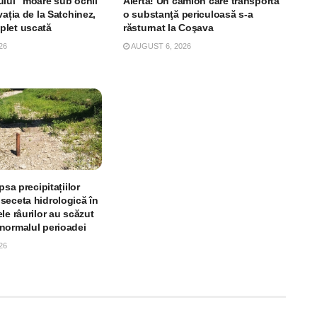
ului” moare sub ochii
Alertă! Un camion care transporta
vația de la Satchinez,
o substanţă periculoasă s-a
plet uscată
răsturnat la Coşava
26
AUGUST 6, 2026
psa precipitațiilor
seceta hidrologică în
le râurilor au scăzut
normalul perioadei
26