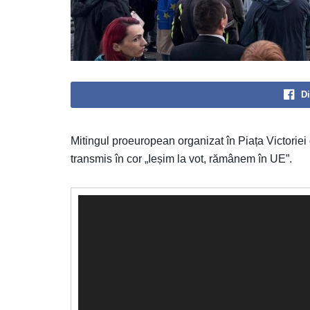
Di
Mitingul proeuropean organizat în Piața Victorie
transmis în cor „Ieșim la vot, rămânem în UE”.
Player
video