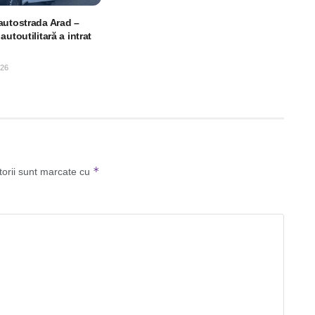
autostrada Arad –
autoutilitară a intrat
026
*
torii sunt marcate cu