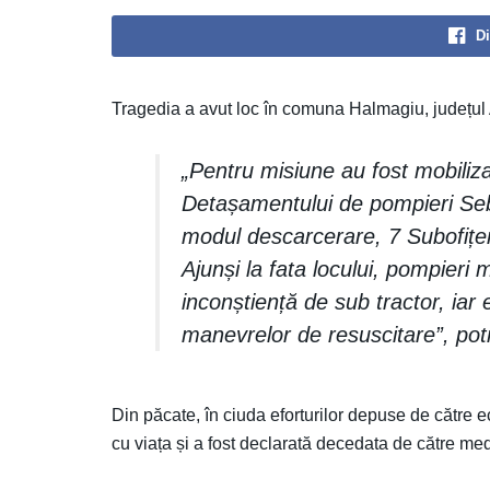
Di
Tragedia a avut loc în comuna Halmagiu, județul Ar
„Pentru misiune au fost mobiliza
Detașamentului de pompieri Seb
modul descarcerare, 7 Subofițe
Ajunși la fata locului, pompieri m
inconștiență de sub tractor, ia
manevrelor de resuscitare”, potr
Din păcate, în ciuda eforturilor depuse de cătr
cu viața și a fost declarată decedata de către me