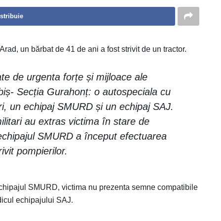
stribuie
ad, un bărbat de 41 de ani a fost strivit de un tractor.
te de urgenta forțe și mijloace ale
iș- Secția Gurahonț: o autospeciala cu
ri, un echipaj SMURD și un echipaj SAJ.
ilitari au extras victima în stare de
r echipajul SMURD a început efectuarea
ivit pompierilor.
e echipajul SMURD, victima nu prezenta semne compatibile
dicul echipajului SAJ.