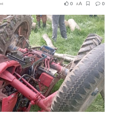
A
0
0
nt
A