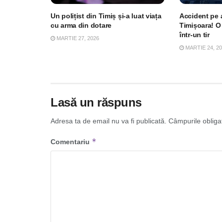
Un polițist din Timiș și-a luat viața
Accident pe 
cu arma din dotare
Timișoara! O 
într-un tir
MARTIE 27, 2026
MARTIE 24, 2
Lasă un răspuns
Adresa ta de email nu va fi publicată.
Câmpurile obliga
*
Comentariu