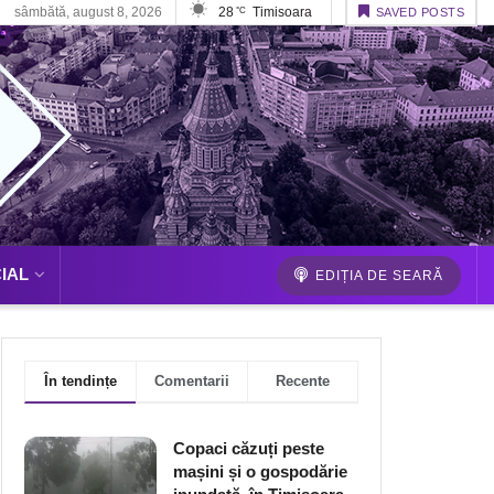
sâmbătă, august 8, 2026
28
Timisoara
°C
SAVED POSTS
IAL
EDIȚIA DE SEARĂ
În tendințe
Comentarii
Recente
Copaci căzuți peste
mașini și o gospodărie