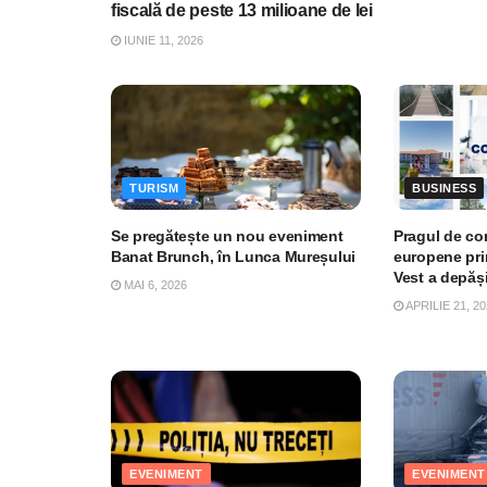
fiscală de peste 13 milioane de lei
IUNIE 11, 2026
TURISM
BUSINESS
Se pregătește un nou eveniment
Pragul de con
Banat Brunch, în Lunca Mureșului
europene pri
Vest a depăș
MAI 6, 2026
APRILIE 21, 20
EVENIMENT
EVENIMENT