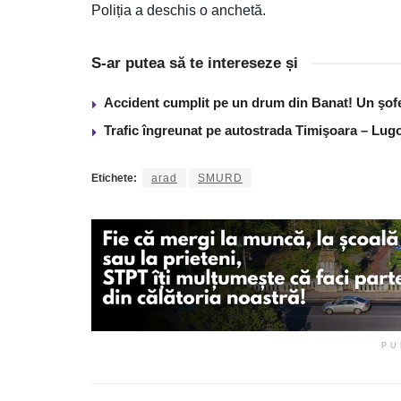
Poliția a deschis o anchetă.
S-ar putea să te intereseze și
Accident cumplit pe un drum din Banat! Un şof
Trafic îngreunat pe autostrada Timişoara – Lugo
Etichete:
arad
SMURD
PU