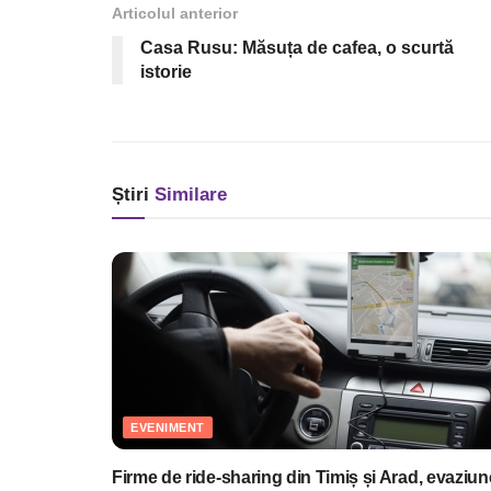
Articolul anterior
Casa Rusu: Măsuța de cafea, o scurtă
istorie
Știri
Similare
EVENIMENT
Firme de ride-sharing din Timiș și Arad, evaziun