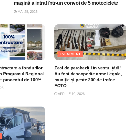
mașină a intrat într-un convoi de 5 motociclete
MAI 28, 2026
EVENIMENT
tractare a fondurilor
Zeci de percheziții în vestul țării!
n Programul Regional
Au fost descoperite arme ilegale,
it procentul de 100%
muniție și peste 200 de trofee
FOTO
26
APRILIE 10, 2026