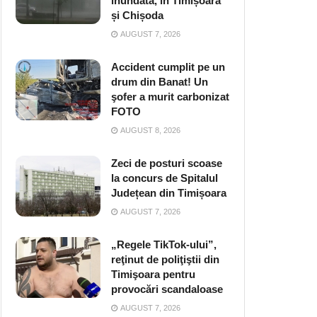
inundată, în Timișoara
și Chișoda
AUGUST 7, 2026
Accident cumplit pe un
drum din Banat! Un
şofer a murit carbonizat
FOTO
AUGUST 8, 2026
Zeci de posturi scoase
la concurs de Spitalul
Județean din Timișoara
AUGUST 7, 2026
„Regele TikTok-ului”,
reţinut de poliţiştii din
Timişoara pentru
provocări scandaloase
AUGUST 7, 2026