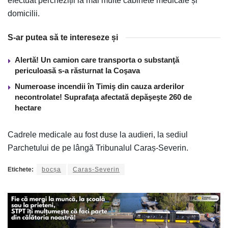
efectuat percheziții la mai multe cabinete medicale și
domicilii.
S-ar putea să te intereseze și
Alertă! Un camion care transporta o substanţă
periculoasă s-a răsturnat la Coşava
Numeroase incendii în Timiş din cauza arderilor
necontrolate! Suprafaţa afectată depăşeşte 260 de
hectare
Cadrele medicale au fost duse la audieri, la sediul
Parchetului de pe lângă Tribunalul Caraș-Severin.
Etichete:
bocșa
Caras-Severin