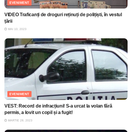
EVENIMENT
VIDEO Traficanți de droguri reținuți de polițiști, în vestul
țării
MAI 10, 2023
EVENIMENT
VEST: Record de infracțiuni! S-a urcat la volan fără
permis, a lovit un copil și a fugit!
MARTIE 28, 2023