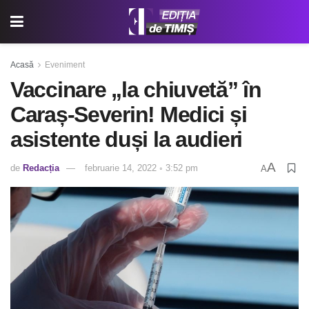
Acasă
Eveniment
Vaccinare „la chiuvetă” în
Caraș-Severin! Medici și
asistente duși la audieri
A
de
Redacția
februarie 14, 2022 ◦ 3:52 pm
A