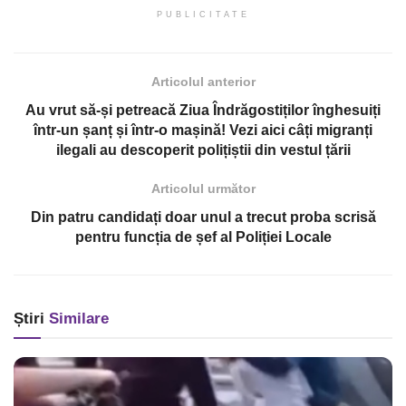
PUBLICITATE
Articolul anterior
Au vrut să-și petreacă Ziua Îndrăgostiților înghesuiți
într-un șanț și într-o mașină! Vezi aici câți migranți
ilegali au descoperit polițiștii din vestul țării
Articolul următor
Din patru candidați doar unul a trecut proba scrisă
pentru funcția de șef al Poliției Locale
Știri
Similare