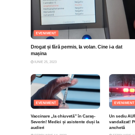
EVENIMENT
Drogat și fără permis, la volan. Cine i-a dat
mașina
IUNIE 25, 2023
EVENIMENT
EVENIMENT
Vaccinare „la chiuvetă” în Caraș-
Un sediu AUR 
Severin! Medici și asistente duși la
vandalizat! P
audieri
anchetă