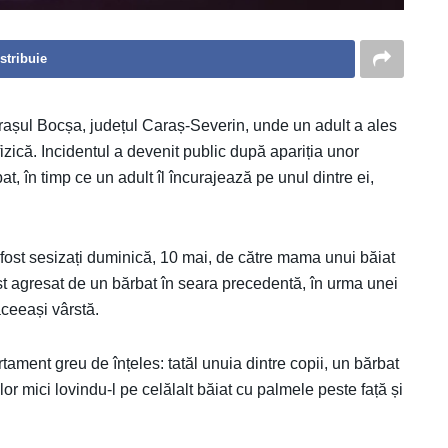
stribuie
orașul Bocșa, județul Caraș-Severin, unde un adult a ales
fizică. Incidentul a devenit public după apariția unor
t, în timp ce un adult îl încurajează pe unul dintre ei,
u fost sesizați duminică, 10 mai, de către mama unui băiat
ost agresat de un bărbat în seara precedentă, în urma unei
aceeași vârstă.
rtament greu de înțeles: tatăl unuia dintre copii, un bărbat
elor mici lovindu-l pe celălalt băiat cu palmele peste față și