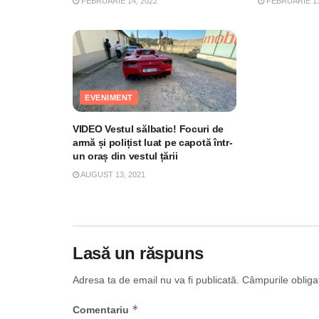
FEBRUARIE 14, 2022
FEBRUARIE 13
EVENIMENT
VIDEO Vestul sălbatic! Focuri de
armă și polițist luat pe capotă într-
un oraș din vestul țării
AUGUST 13, 2021
Lasă un răspuns
Adresa ta de email nu va fi publicată.
Câmpurile obliga
*
Comentariu