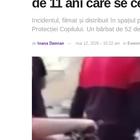
de 11 ani care se c
Incidentul, filmat și distribuit în spațiul
Protecției Copilului. Un bărbat de 52 de a
de
Ioana Damian
mai 12, 2026 ◦ 10:22 am
in
Eveni