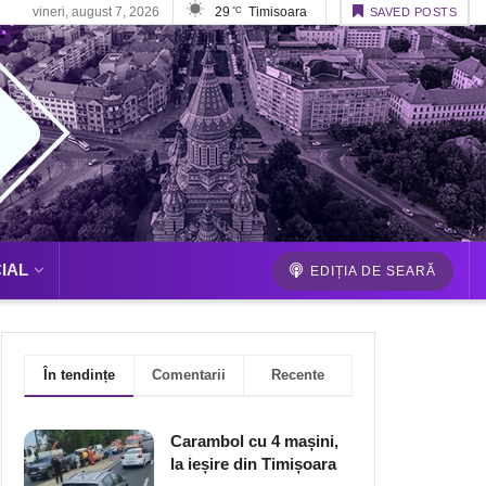
vineri, august 7, 2026
29
Timisoara
°C
SAVED POSTS
IAL
EDIȚIA DE SEARĂ
În tendințe
Comentarii
Recente
Carambol cu 4 mașini,
la ieșire din Timișoara