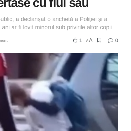
ertase cu fiul său
 public, a declanșat o anchetă a Poliției și a
ni ar fi lovit minorul sub privirile altor copii.
A
1
0
ment
A