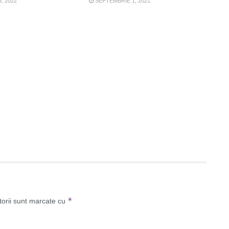
, 2022
SEPTEMBRIE 1, 2021
*
torii sunt marcate cu