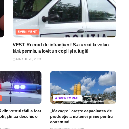
EVENIMENT
VEST: Record de infracțiuni! S-a urcat la volan
fără permis, a lovit un copil și a fugit!
MARTIE 28, 2023
ADVERTORIAL
din vestul țării a fost
„Maxagro” crește capacitatea de
olițiștii au deschis o
producție a materiei prime pentru
construcții