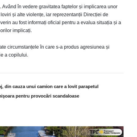
ri. Având în vedere gravitatea faptelor și implicarea unor
oviri și alte violențe, iar reprezentanții Direcției de
rin au fost informați oficial pentru a evalua situația și a
ilor implicați.
toate circumstanțele în care s-a produs agresiunea și
e a copilului.
j, din cauza unui camion care a lovit parapetul
Timişoara pentru provocări scandaloase