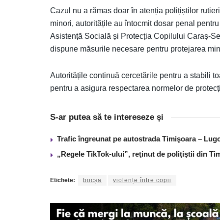
Cazul nu a rămas doar în atenția polițiștilor rutie
minori, autoritățile au întocmit dosar penal pentru l
Asistență Socială și Protecția Copilului Caraș-Seve
dispune măsurile necesare pentru protejarea minor
Autoritățile continuă cercetările pentru a stabili 
pentru a asigura respectarea normelor de protecți
S-ar putea să te intereseze și
Trafic îngreunat pe autostrada Timişoara – Lugo
„Regele TikTok-ului”, reţinut de poliţiştii din 
Etichete:
bocșa
violențe între copii