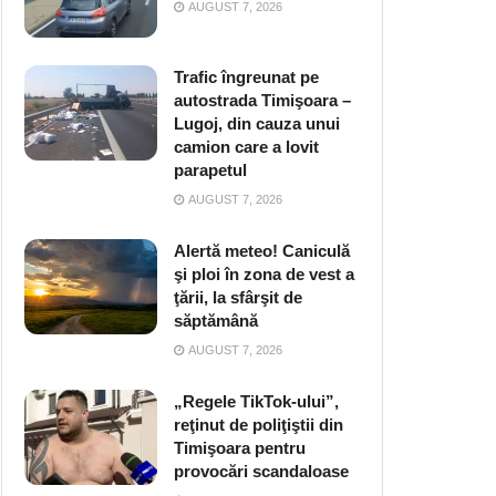
AUGUST 7, 2026
Trafic îngreunat pe
autostrada Timişoara –
Lugoj, din cauza unui
camion care a lovit
parapetul
AUGUST 7, 2026
Alertă meteo! Caniculă
şi ploi în zona de vest a
ţării, la sfârşit de
săptămână
AUGUST 7, 2026
„Regele TikTok-ului”,
reţinut de poliţiştii din
Timişoara pentru
provocări scandaloase