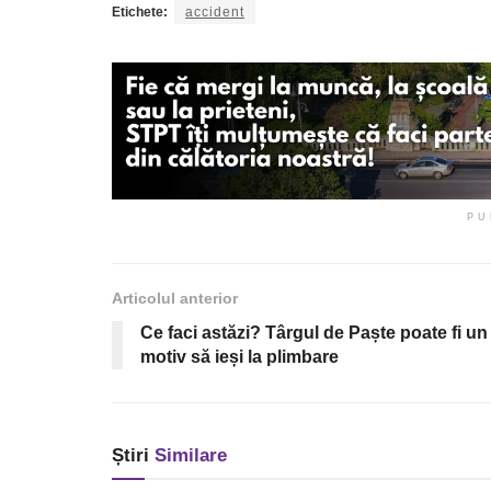
Etichete:
accident
PU
Articolul anterior
Ce faci astăzi? Târgul de Paște poate fi un
motiv să ieși la plimbare
Știri
Similare