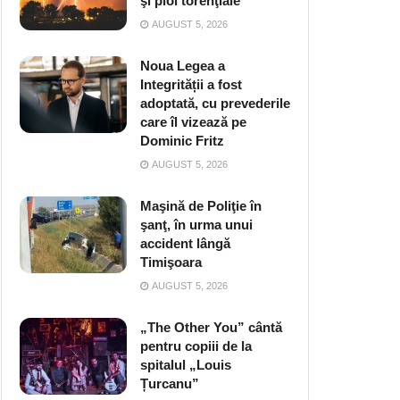
şi ploi torenţiale
AUGUST 5, 2026
Noua Legea a
Integrității a fost
adoptată, cu prevederile
care îl vizează pe
Dominic Fritz
AUGUST 5, 2026
Maşină de Poliţie în
şanţ, în urma unui
accident lângă
Timişoara
AUGUST 5, 2026
„The Other You” cântă
pentru copiii de la
spitalul „Louis
Țurcanu”