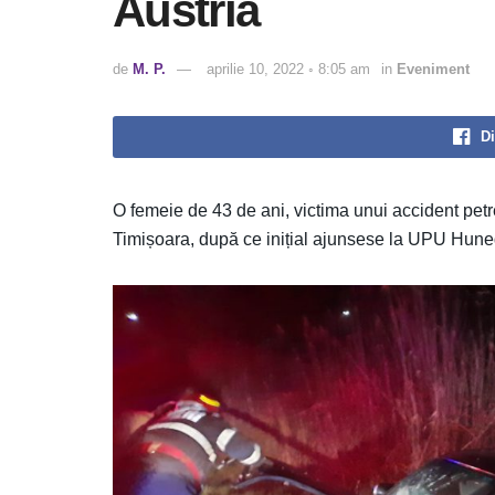
Austria
de
M. P.
aprilie 10, 2022 ◦ 8:05 am
in
Eveniment
Di
O femeie de 43 de ani, victima unui accident petre
Timișoara, după ce inițial ajunsese la UPU Hune