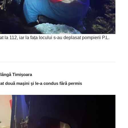
 la 112, iar la fața locului s-au deplasat pompierii P.L.
t lângă Timişoara
urat două maşini şi le-a condus fără permis