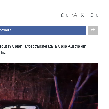
A
0
0
A
stribuie
cut în Călan, a fost transferată la Casa Austria din
doara.