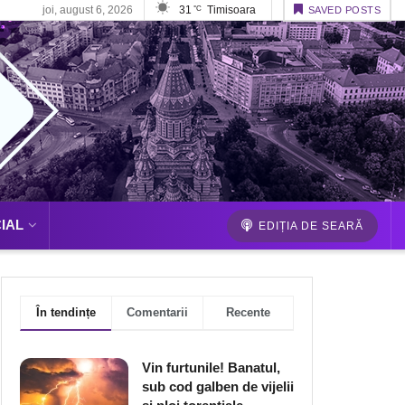
joi, august 6, 2026
31
Timisoara
°C
SAVED POSTS
IAL
EDIȚIA DE SEARĂ
În tendințe
Comentarii
Recente
Vin furtunile! Banatul,
sub cod galben de vijelii