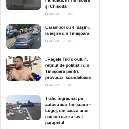
inundată, în Timișoara
și Chișoda
AUGUST 7, 2026
Carambol cu 4 mașini,
la ieșire din Timișoara
AUGUST 7, 2026
„Regele TikTok-ului”,
reţinut de poliţiştii din
Timişoara pentru
provocări scandaloase
AUGUST 7, 2026
Trafic îngreunat pe
autostrada Timişoara –
Lugoj, din cauza unui
camion care a lovit
parapetul