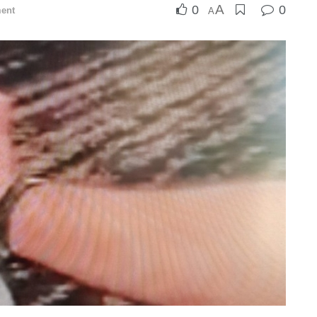
A
0
0
ent
A