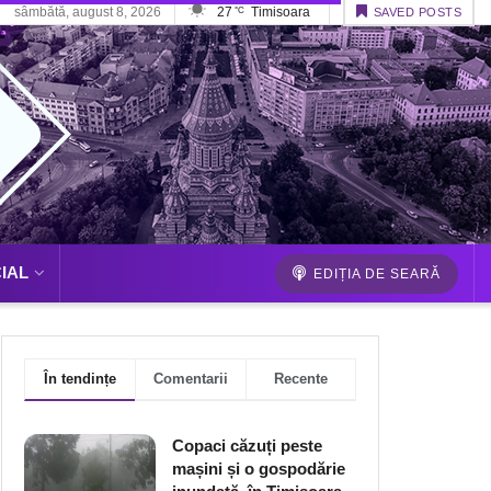
sâmbătă, august 8, 2026
27
Timisoara
°C
SAVED POSTS
IAL
EDIȚIA DE SEARĂ
În tendințe
Comentarii
Recente
Copaci căzuți peste
mașini și o gospodărie