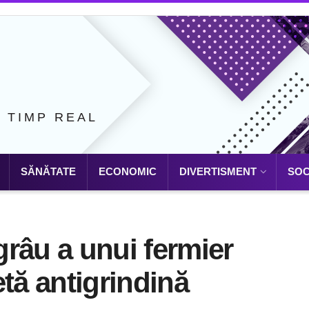
N TIMP REAL
SĂNĂTATE
ECONOMIC
DIVERTISMENT
SOC
râu a unui fermier
tă antigrindină