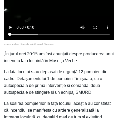
sursa video: Facebook/Gerald Simonis
„În jurul orei 20:15 am fost anunțați despre producerea unui
incendiu la o locuință în Moșnița Veche.
La fața locului s-au deplasat de urgență 12 pompieri din
cadrul Detașamentului 1 de pompieri Timișoara, cu o
autospecială de primă intervenție și comandă, două
autospeciale de stingere și un echipaj SMURD.
La sosirea pompierilor la fața locului, aceștia au constatat
că incendiul se manifesta cu ardere generalizată la
întreaga locuință, cu degajări mari de fum și existând