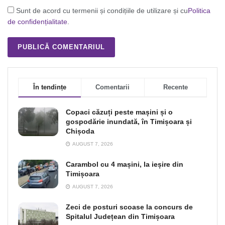
Sunt de acord cu termenii și condițiile de utilizare și cu
Politica
de confidențialitate
.
În tendințe
Comentarii
Recente
Copaci căzuți peste mașini și o
gospodărie inundată, în Timișoara și
Chișoda
AUGUST 7, 2026
Carambol cu 4 mașini, la ieșire din
Timișoara
AUGUST 7, 2026
Zeci de posturi scoase la concurs de
Spitalul Județean din Timișoara