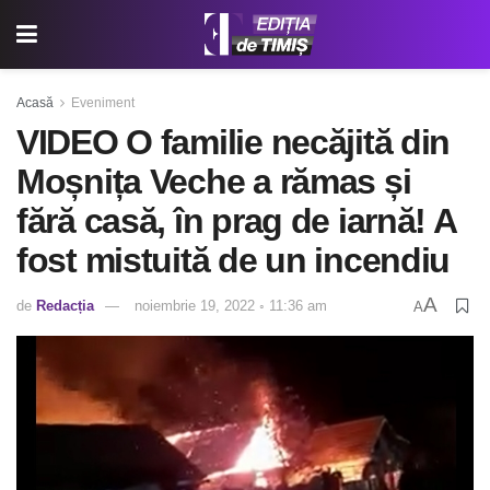
Acasă
Eveniment
VIDEO O familie necăjită din
Moșnița Veche a rămas și
fără casă, în prag de iarnă! A
fost mistuită de un incendiu
A
de
Redacția
noiembrie 19, 2022 ◦ 11:36 am
A