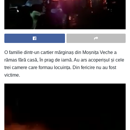
O familie dintr-un cartier mărginaș din Moșnița Veche a
rămas fără casă, în prag de iarnă. Au ars acoperișul și cele
trei camere care formau locuința. Din fericire nu au fost
victime.