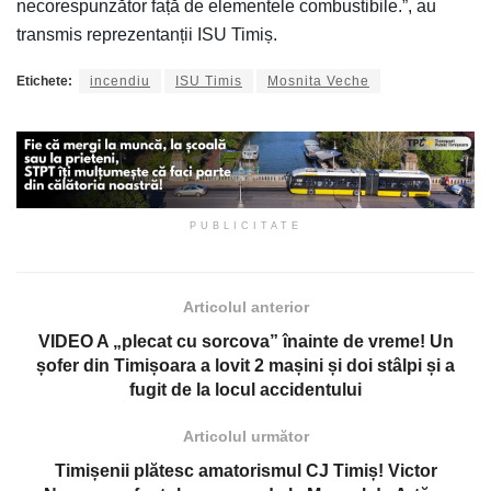
necorespunzător față de elementele combustibile.”, au
transmis reprezentanții ISU Timiș.
Etichete:
incendiu
ISU Timis
Mosnita Veche
PUBLICITATE
Articolul anterior
VIDEO A „plecat cu sorcova” înainte de vreme! Un
șofer din Timișoara a lovit 2 mașini și doi stâlpi și a
fugit de la locul accidentului
Articolul următor
Timișenii plătesc amatorismul CJ Timiș! Victor