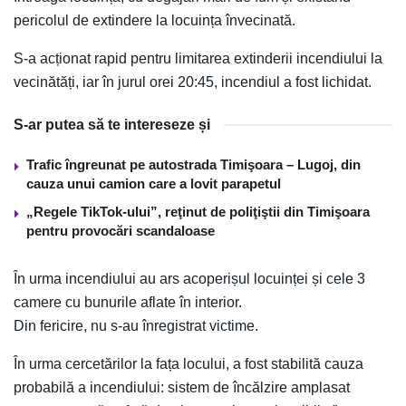
pericolul de extindere la locuința învecinată.
S-a acționat rapid pentru limitarea extinderii incendiului la
vecinătăți, iar în jurul orei 20:45, incendiul a fost lichidat.
S-ar putea să te intereseze și
Trafic îngreunat pe autostrada Timişoara – Lugoj, din
cauza unui camion care a lovit parapetul
„Regele TikTok-ului”, reţinut de poliţiştii din Timişoara
pentru provocări scandaloase
În urma incendiului au ars acoperișul locuinței și cele 3
camere cu bunurile aflate în interior.
Din fericire, nu s-au înregistrat victime.
În urma cercetărilor la fața locului, a fost stabilită cauza
probabilă a incendiului: sistem de încălzire amplasat