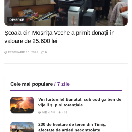
DIVERSE
Școala din Moșnița Veche a primit donații în
valoare de 25.600 lei
FEBRUARIE 15, 2021
0
Cele mai populare
/ 7 zile
Vin furtunile! Banatul, sub cod galben de
vijelii şi ploi torenţiale
MIE 4:PM
448
230 de hectare de teren din Timiş,
afectate de arderi necontrolate