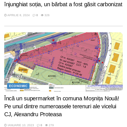
înjunghiat soția, un bărbat a fost găsit carbonizat
APRILIE 8, 2024
0
326
ECONOMIC
Încă un supermarket în comuna Moșnița Nouă!
Pe unul dintre numeroasele terenuri ale vicelui
CJ, Alexandru Proteasa
IANUARIE 10, 2023
0
279