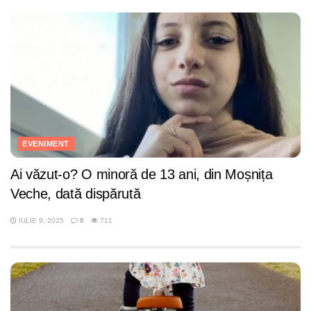
EVENIMENT
Ai văzut-o? O minoră de 13 ani, din Moșnița
Veche, dată dispărută
IULIE 9, 2025
0
711