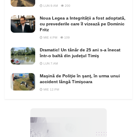
LUN 9:AM
200
Noua Legea a Integrității a fost adoptată,
cu prevederile care îl vizează pe Dominic
Fritz
MIE 4:PM
109
Dramatic! Un tânăr de 25 ani s-a înecat
într-o baltă din judeţul Timiş
LUN 7:AM
Maşină de Poliţie în şanţ, în urma unui
accident lângă Timişoara
MIE 12:PM