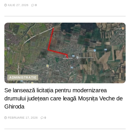
IULIE 27, 2026
0
ADMINISTRAȚIE
Se lansează licitația pentru modernizarea
drumului județean care leagă Moșnița Veche de
Ghiroda
FEBRUARIE 17, 2026
0