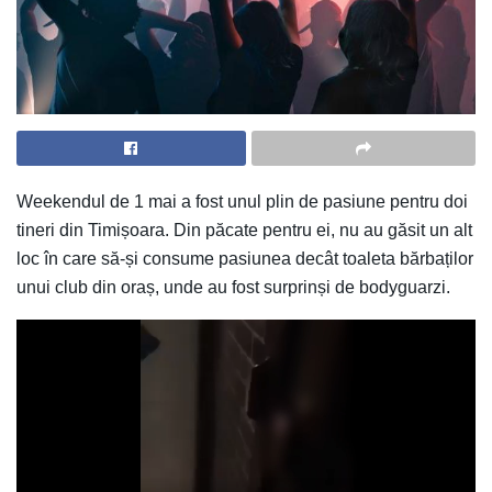
Weekendul de 1 mai a fost unul plin de pasiune pentru doi
tineri din Timișoara. Din păcate pentru ei, nu au găsit un alt
loc în care să-și consume pasiunea decât toaleta bărbaților
unui club din oraș, unde au fost surprinși de bodyguarzi.