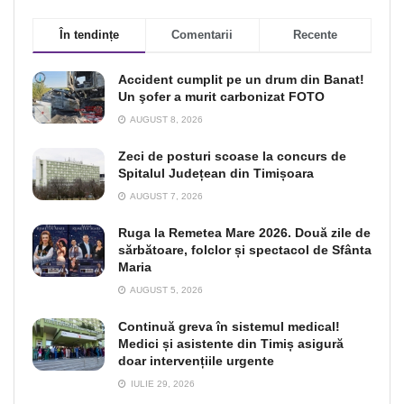
În tendințe
Comentarii
Recente
Accident cumplit pe un drum din Banat!
Un şofer a murit carbonizat FOTO
AUGUST 8, 2026
Zeci de posturi scoase la concurs de
Spitalul Județean din Timișoara
AUGUST 7, 2026
Ruga la Remetea Mare 2026. Două zile de
sărbătoare, folclor și spectacol de Sfânta
Maria
AUGUST 5, 2026
Continuă greva în sistemul medical!
Medici și asistente din Timiș asigură
doar intervențiile urgente
IULIE 29, 2026