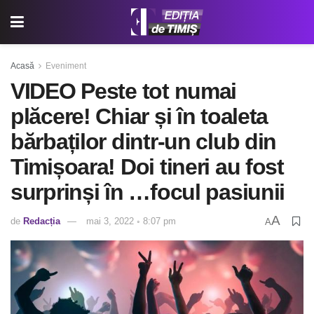
Acasă
Eveniment
VIDEO Peste tot numai
plăcere! Chiar și în toaleta
bărbaților dintr-un club din
Timișoara! Doi tineri au fost
surprinși în …focul pasiunii
A
de
Redacția
mai 3, 2022 ◦ 8:07 pm
A