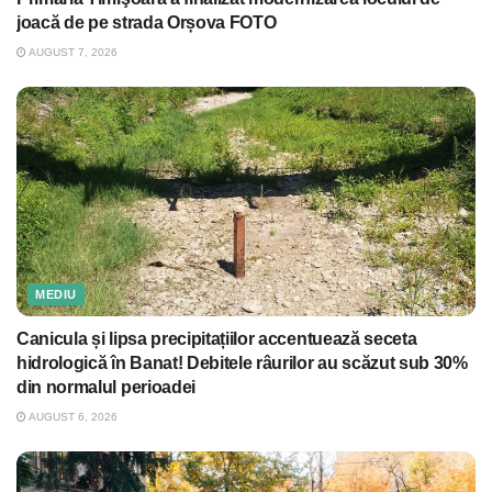
joacă de pe strada Orșova FOTO
AUGUST 7, 2026
MEDIU
Canicula și lipsa precipitațiilor accentuează seceta
hidrologică în Banat! Debitele râurilor au scăzut sub 30%
din normalul perioadei
AUGUST 6, 2026