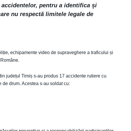
 accidentelor, pentru a identifica și
are nu respectă limitele legale de
poliție, echipamente video de supraveghere a traficului și
ei Române.
 din județul Timiș s-au produs 17 accidente rutiere cu
le de drum. Acestea s-au soldat cu:
ăsurilor preventive și a responsabilizării participanților