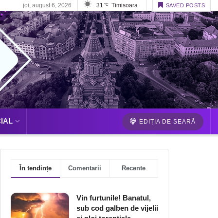
joi, august 6, 2026
31
Timisoara
°C
SAVED POSTS
IAL
EDIȚIA DE SEARĂ
În tendințe
Comentarii
Recente
Vin furtunile! Banatul,
sub cod galben de vijelii