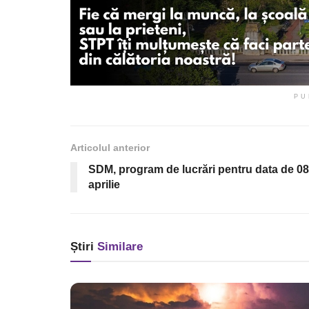
PU
Articolul anterior
SDM, program de lucrări pentru data de 08
aprilie
Știri
Similare