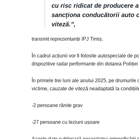
cu risc ridicat de producere a
sancționa conducătorii auto c
viteză.”,
transmit reprezentanții IPJ Timiș.
În cadrul acțiunii vor fi folosite autospeciale de 
dispozitive radar performante din dotarea Poliți
În primele trei luni ale anului 2025, pe drumurile
victime, cauzate de viteză neadaptată la condiții
-2 persoane rănite grav
-27 persoane cu leziuni ușoare
Aceste date subliniază necesitatea intensificării m