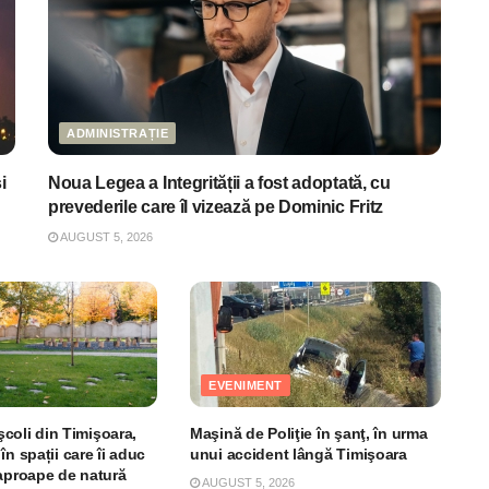
ADMINISTRAȚIE
i
Noua Legea a Integrității a fost adoptată, cu
prevederile care îl vizează pe Dominic Fritz
AUGUST 5, 2026
EVENIMENT
 şcoli din Timişoara,
Maşină de Poliţie în şanţ, în urma
în spații care îi aduc
unui accident lângă Timişoara
 aproape de natură
AUGUST 5, 2026