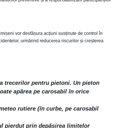
imișeni vor desfășura acțiuni susținute de control în
dentelor, urmărind reducerea riscurilor și creșterea
a trecerilor pentru pietoni. Un pieton
poate apărea pe carosabil în orice
 meteo rutiere (în curbe, pe carosabil
ul pierdut prin depășirea limitelor