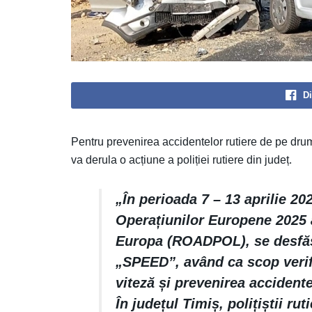
Di
Pentru prevenirea accidentelor rutiere de pe drum
va derula o acțiune a poliției rutiere din județ.
„În perioada 7 – 13 aprilie 2
Operațiunilor Europene 2025 al
Europa (ROADPOL), se desfășo
„SPEED”, având ca scop verifi
viteză și prevenirea accidente
În județul Timiș, polițiștii rut