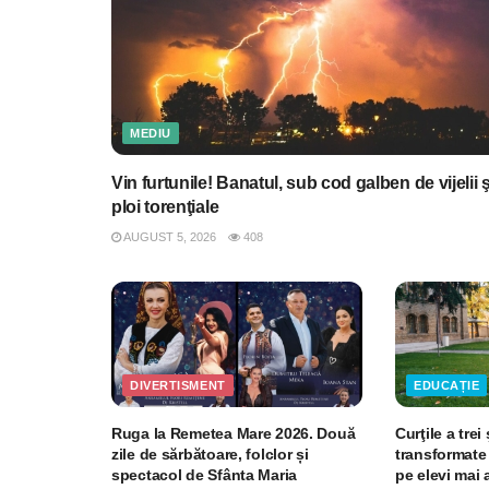
MEDIU
Vin furtunile! Banatul, sub cod galben de vijelii ş
ploi torenţiale
AUGUST 5, 2026
408
DIVERTISMENT
EDUCAȚIE
Ruga la Remetea Mare 2026. Două
Curţile a trei
zile de sărbătoare, folclor și
transformate 
spectacol de Sfânta Maria
pe elevi mai