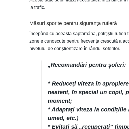
la trafic.
Măsuri sporite pentru siguranța rutieră
Începând cu această săptămână, polițiștii rutieri t
zonele cunoscute pentru frecvența crescută a acci
nivelului de conștientizare în rândul șoferilor.
„Recomandări pentru șoferi:
* Reduceți viteza în apropiere
neatent, în special un copil, 
moment;
* Adaptați viteza la condițiile
umed, etc.)
* Evitați să „recuperați” timp