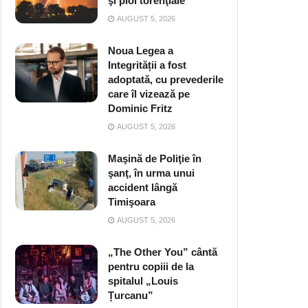
şi ploi torenţiale
AUGUST 5, 2026
Noua Legea a
Integrității a fost
adoptată, cu prevederile
care îl vizează pe
Dominic Fritz
AUGUST 5, 2026
Maşină de Poliţie în
şanţ, în urma unui
accident lângă
Timişoara
AUGUST 5, 2026
„The Other You” cântă
pentru copiii de la
spitalul „Louis
Țurcanu”