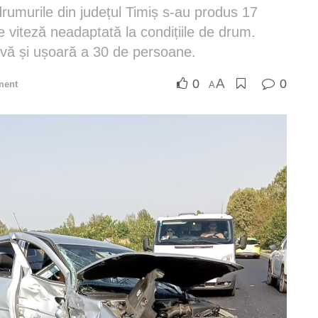
 drumurile din județul Timiș s-au produs 17
e viteză neadaptată la condițiile de drum.
avă și ușoară a 30 de persoane.
A
0
0
ment
A