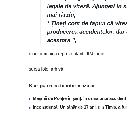
legale de viteză. Ajungeți în 
mai târziu;
* Țineți cont de faptul că vit
producerea accidentelor, dar
acestora.”,
mai comunică reprezentanții IPJ Timiș.
sursa foto: arhivă
S-ar putea să te intereseze și
Maşină de Poliţie în şanţ, în urma unui acciden
Inconştienţă! Un tânăr de 17 ani, din Timiş, a f