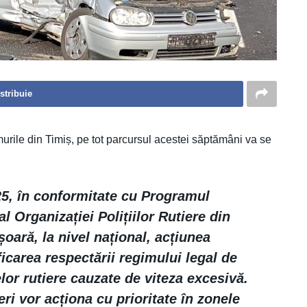
stribuie
urile din Timiș, pe tot parcursul acestei săptămâni va se
025, în conformitate cu Programul
 Organizației Polițiilor Rutiere din
ară, la nivel național, acțiunea
carea respectării regimului legal de
lor rutiere cauzate de viteza excesivă.
ieri vor acționa cu prioritate în zonele