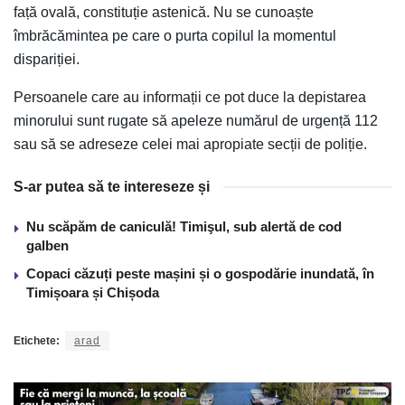
față ovală, constituție astenică. Nu se cunoaște
îmbrăcămintea pe care o purta copilul la momentul
dispariției.
Persoanele care au informații ce pot duce la depistarea
minorului sunt rugate să apeleze numărul de urgență 112
sau să se adreseze celei mai apropiate secții de poliție.
S-ar putea să te intereseze și
Nu scăpăm de caniculă! Timişul, sub alertă de cod
galben
Copaci căzuți peste mașini și o gospodărie inundată, în
Timișoara și Chișoda
Etichete:
arad