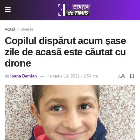
Acasă
Diverse
Copilul dispărut acum șase
zile de acasă este căutat cu
drone
A
de
Ioana Damian
ianuarie 14, 2021 ◦ 2:54 pm
A