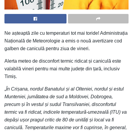
Ne așteaptă zile cu temperaturi tot mai toride! Administrația
Națională de Meteorologie a emis o nouă avertizare cod
galben de caniculă pentru ziua de vineri.
Alerta meteo de disconfort termic ridicat și caniculă este
valabilă vineri pentru mai multe județe din țară, inclusiv
Timiș.
„
În Crișana, nordul Banatului și al Olteniei, nordul și estul
Munteniei, jumătatea de sud a Moldovei, Dobrogea,
precum și în vestul și sudul Transilvaniei, disconfortul
termic va fi ridicat, indicele temperatură-umezeală (ITU) va
depăși ușor pragul critic de 80 de unități și local va fi
caniculă. Temperaturile maxime vor fi cuprinse, în general,