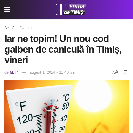
Acasă
Eveniment
Iar ne topim! Un nou cod
galben de caniculă în Timiș,
vineri
A
de
M. P.
august 1, 2024 ◦ 12:48 pm
A