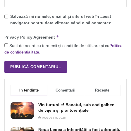
Salvează-mi numele, emailul și site-ul web în acest
navigator pentru data viitoare când o să comentez.
*
Privacy Policy Agreement
Sunt de acord cu termenii și condițiile de utilizare și cu
Politica
de confidențialitate
.
În tendințe
Comentarii
Recente
Vin furtunile! Banatul, sub cod galben
de vijelii şi ploi torenţiale
AUGUST 5, 2026
Noua Legea a Integrității a fost adoptată,