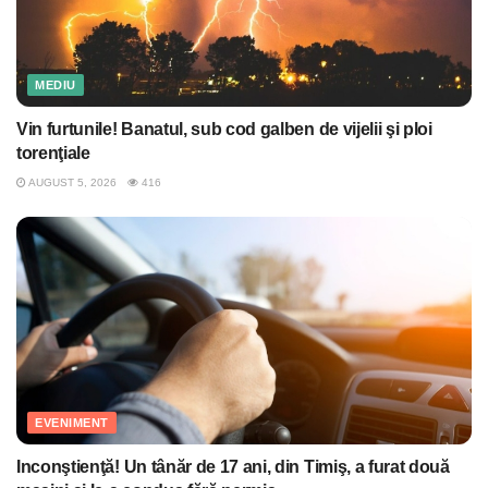
MEDIU
Vin furtunile! Banatul, sub cod galben de vijelii şi ploi
torenţiale
AUGUST 5, 2026
416
EVENIMENT
Inconştienţă! Un tânăr de 17 ani, din Timiş, a furat două