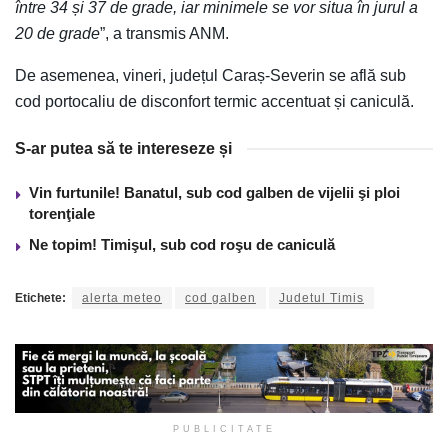
între 34 și 37 de grade, iar minimele se vor situa în jurul a
20 de grade
”, a transmis ANM.
De asemenea, vineri, județul Caraș-Severin se află sub
cod portocaliu de disconfort termic accentuat și caniculă.
S-ar putea să te intereseze și
Vin furtunile! Banatul, sub cod galben de vijelii şi ploi
torenţiale
Ne topim! Timişul, sub cod roşu de caniculă
Etichete:
alerta meteo
cod galben
Judetul Timis
PUBLICITATE