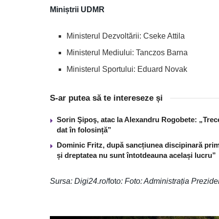
Miniștrii UDMR
Ministerul Dezvoltării: Cseke Attila
Ministerul Mediului: Tanczos Barna
Ministerul Sportului: Eduard Novak
S-ar putea să te intereseze și
Sorin Şipoş, atac la Alexandru Rogobete: „Trece 
dat în folosință”
Dominic Fritz, după sancțiunea discipinară prim
și dreptatea nu sunt întotdeauna același lucru”
Sursa: Digi24.ro
/fot
o: Foto: Administrația Prezide