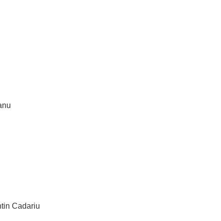
eanu
ntin Cadariu