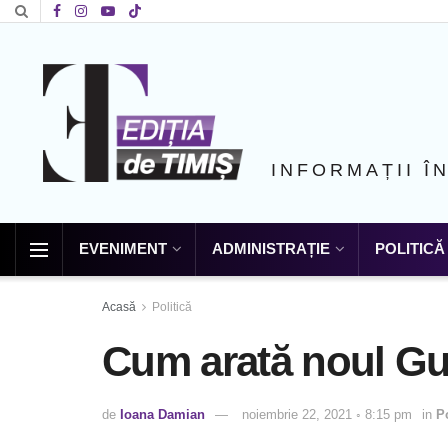
INFORMAȚII Î
EVENIMENT
ADMINISTRAȚIE
POLITICĂ
Acasă
Politică
Cum arată noul G
de
Ioana Damian
noiembrie 22, 2021 ◦ 8:15 pm
in
Po