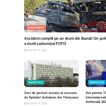
EVENIMENT
Accident cumplit pe un drum din Banat! Un şof
a murit carbonizat FOTO
AUGUST 8, 2026
SĂNĂTATE
EDUCAȚIE
Zeci de posturi scoase la concurs
Aur pentru T
de Spitalul Județean din Timișoara
Internațional
Artificială 20
AUGUST 7, 2026