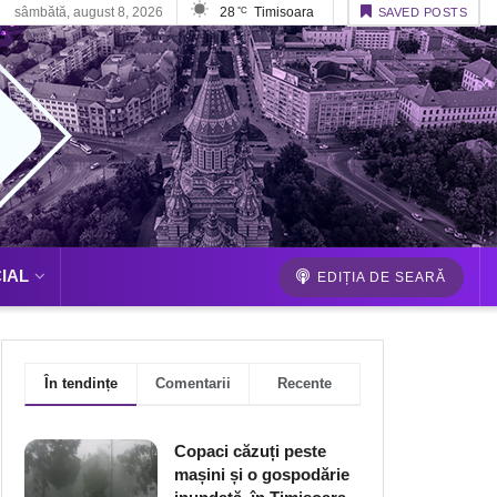
sâmbătă, august 8, 2026
28
Timisoara
°C
SAVED POSTS
IAL
EDIȚIA DE SEARĂ
În tendințe
Comentarii
Recente
Copaci căzuți peste
mașini și o gospodărie