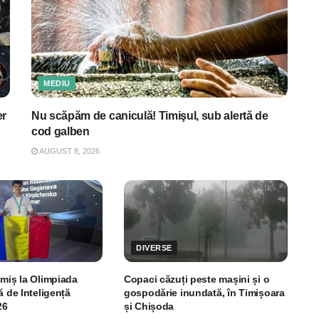
MEDIU
er
Nu scăpăm de caniculă! Timişul, sub alertă de
cod galben
AUGUST 8, 2026
DIVERSE
imiș la Olimpiada
Copaci căzuți peste mașini și o
ă de Inteligență
gospodărie inundată, în Timișoara
26
și Chișoda