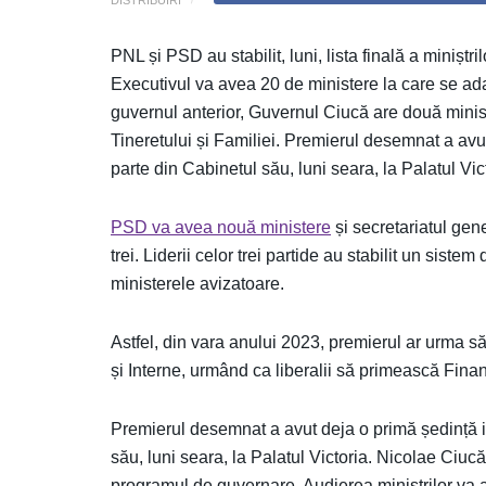
PNL și PSD au stabilit, luni, lista finală a miniștri
Executivul va avea 20 de ministere la care se ada
guvernul anterior, Guvernul Ciucă are două ministe
Tineretului și Familiei. Premierul desemnat a avut
parte din Cabinetul său, luni seara, la Palatul Vic
PSD va avea nouă ministere
și secretariatul gen
trei. Liderii celor trei partide au stabilit un sistem
ministerele avizatoare.
Astfel, din vara anului 2023, premierul ar urma să 
și Interne, urmând ca liberalii să primească Finan
Premierul desemnat a avut deja o primă ședință in
său, luni seara, la Palatul Victoria. Nicolae Ciucă
programul de guvernare. Audierea miniștrilor va av