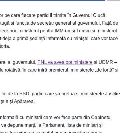
lor pe care fiecare partid îi trimite în Guvernul Ciucă.
ugă și funcția de secretar general al guvernului. Față de
re noi: ministerul pentru IMM-uri și Turism și ministerul
 deja o primă ședință informală cu miniștrii care vor face
toria.
eral al guvernului,
PNL va avea opt ministere
și UDMR –
 de rotativă, în care intră premierul, ministerele „de forță” și
fie de la PSD, partid care va prelua și ministerele Justiție
țele și Apărarea.
formală cu miniștrii care vor face parte din Cabinetul
 va depune marți, la Parlament, lista de miniștri și
ea loc miercuri, iar votul pentru învestirea noului