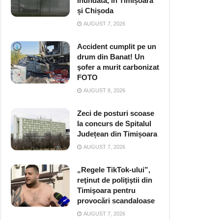
inundată, în Timișoara
și Chișoda
AUGUST 7, 2026
Accident cumplit pe un
drum din Banat! Un
şofer a murit carbonizat
FOTO
AUGUST 8, 2026
Zeci de posturi scoase
la concurs de Spitalul
Județean din Timișoara
AUGUST 7, 2026
„Regele TikTok-ului”,
reţinut de poliţiştii din
Timişoara pentru
provocări scandaloase
AUGUST 7, 2026