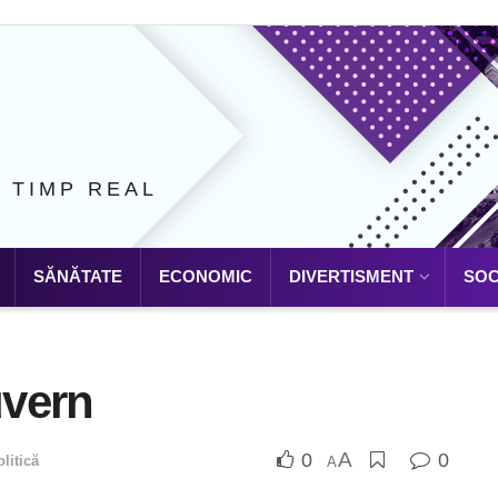
N TIMP REAL
SĂNĂTATE
ECONOMIC
DIVERTISMENT
SOC
uvern
A
0
0
litică
A