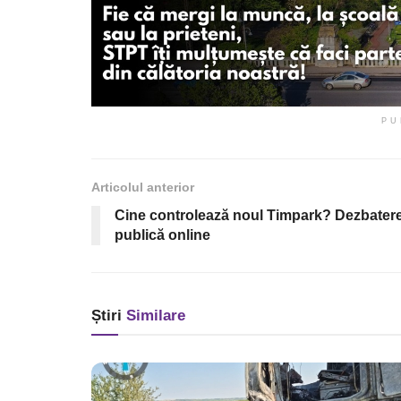
PU
Articolul anterior
Cine controlează noul Timpark? Dezbater
publică online
Știri
Similare