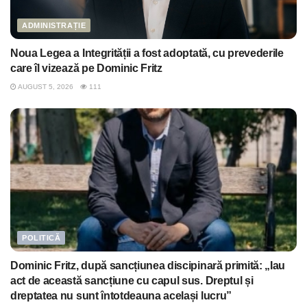
ADMINISTRAȚIE
Noua Legea a Integrității a fost adoptată, cu prevederile
care îl vizează pe Dominic Fritz
AUGUST 5, 2026
111
POLITICĂ
Dominic Fritz, după sancțiunea discipinară primită: „Iau
act de această sancțiune cu capul sus. Dreptul și
dreptatea nu sunt întotdeauna același lucru”