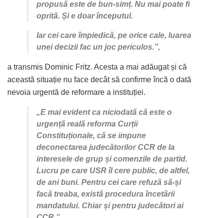
propusă este de bun-simț. Nu mai poate fi
oprită. Și e doar începutul.
Iar cei care împiedică, pe orice cale, luarea
unei decizii fac un joc periculos.”,
a transmis Dominic Fritz. Acesta a mai adăugat și că
această situație nu face decât să confirme încă o dată
nevoia urgentă de reformare a instituției.
„E mai evident ca niciodată că este o
urgență reală reforma Curții
Constituționale, că se impune
deconectarea judecătorilor CCR de la
interesele de grup și comenzile de partid.
Lucru pe care USR îl cere public, de altfel,
de ani buni. Pentru cei care refuză să-și
facă treaba, există procedura încetării
mandatului. Chiar și pentru judecători ai
CCR.”.