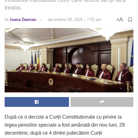
treaba.
A
de
Ioana Damian
decembrie 29, 2025 ◦ 7:55 pm
A
După ce o decizie a Curții Constituționale cu privire la
legea pensiilor speciale a fost amânată din nou luni, 29
decembrie, după ce 4 dintre judecătorii Curții