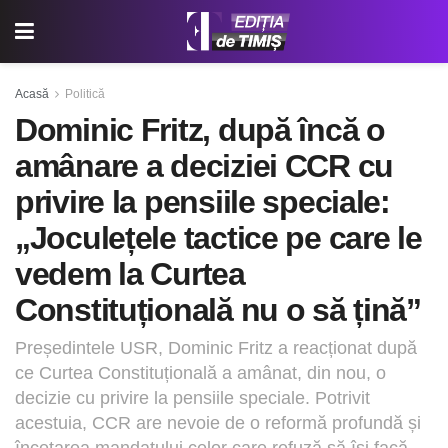
Acasă
Politică
Dominic Fritz, după încă o
amânare a deciziei CCR cu
privire la pensiile speciale:
„Joculețele tactice pe care le
vedem la Curtea
Constituțională nu o să țină”
Președintele USR, Dominic Fritz a reacționat după
ce Curtea Constituțională a amânat, din nou, o
decizie cu privire la pensiile speciale. Potrivit
acestuia, CCR are nevoie de o reformă profundă și
încetarea mandatului celor care refuză să își facă