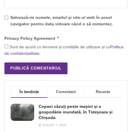
Salvează-mi numele, emailul și site-ul web în acest
navigator pentru data viitoare când o să comentez.
*
Privacy Policy Agreement
Sunt de acord cu termenii și condițiile de utilizare și cu
Politica
de confidențialitate
.
În tendințe
Comentarii
Recente
Copaci căzuți peste mașini și o
gospodărie inundată, în Timișoara și
Chișoda
AUGUST 7, 2026