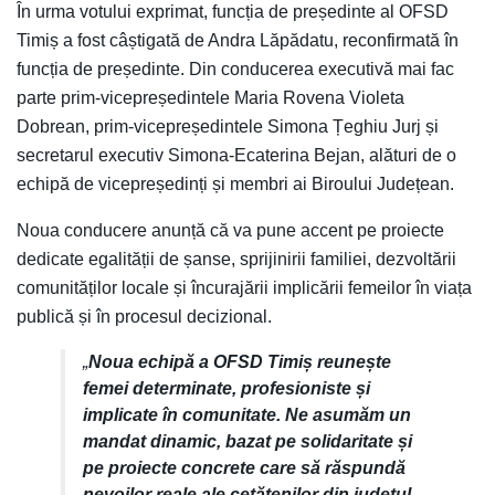
În urma votului exprimat, funcția de președinte al OFSD
Timiș a fost câștigată de Andra Lăpădatu, reconfirmată în
funcția de președinte. Din conducerea executivă mai fac
parte prim-vicepreședintele Maria Rovena Violeta
Dobrean, prim-vicepreședintele Simona Țeghiu Jurj și
secretarul executiv Simona-Ecaterina Bejan, alături de o
echipă de vicepreședinți și membri ai Biroului Județean.
Noua conducere anunță că va pune accent pe proiecte
dedicate egalității de șanse, sprijinirii familiei, dezvoltării
comunităților locale și încurajării implicării femeilor în viața
publică și în procesul decizional.
„
Noua echipă a OFSD Timiș reunește
femei determinate, profesioniste și
implicate în comunitate. Ne asumăm un
mandat dinamic, bazat pe solidaritate și
pe proiecte concrete care să răspundă
nevoilor reale ale cetățenilor din județul