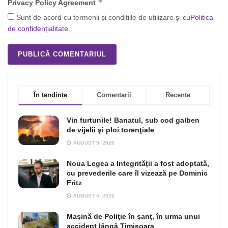
*
Privacy Policy Agreement
Sunt de acord cu termenii și condițiile de utilizare și cu
Politica
de confidențialitate
.
În tendințe
Comentarii
Recente
Vin furtunile! Banatul, sub cod galben
de vijelii şi ploi torenţiale
AUGUST 5, 2026
Noua Legea a Integrității a fost adoptată,
cu prevederile care îl vizează pe Dominic
Fritz
AUGUST 5, 2026
Maşină de Poliţie în şanţ, în urma unui
accident lângă Timişoara