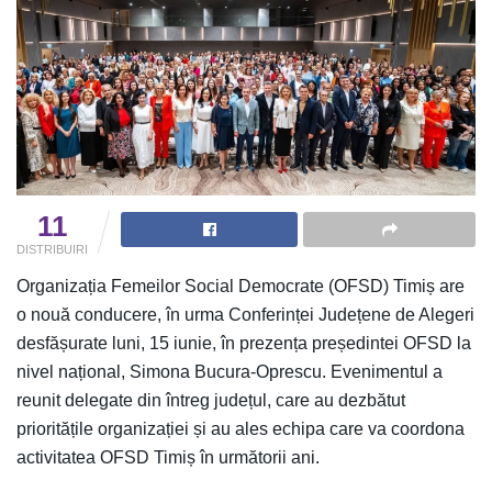
11
DISTRIBUIRI
Organizația Femeilor Social Democrate (OFSD) Timiș are
o nouă conducere, în urma Conferinței Județene de Alegeri
desfășurate luni, 15 iunie, în prezența președintei OFSD la
nivel național, Simona Bucura-Oprescu. Evenimentul a
reunit delegate din întreg județul, care au dezbătut
prioritățile organizației și au ales echipa care va coordona
activitatea OFSD Timiș în următorii ani.