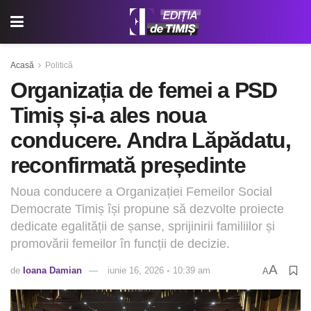
Acasă
Politică
Organizația de femei a PSD
Timiș și-a ales noua
conducere. Andra Lăpădatu,
reconfirmată președinte
Noua conducere a Organizației Femeilor Social
Democrate Timiș își propune să dezvolte proiecte
dedicate egalității de șanse, sprijinirii familiilor și
promovării femeilor în funcții de decizie.
A
de
Ioana Damian
iunie 16, 2026 ◦ 10:39 am
A