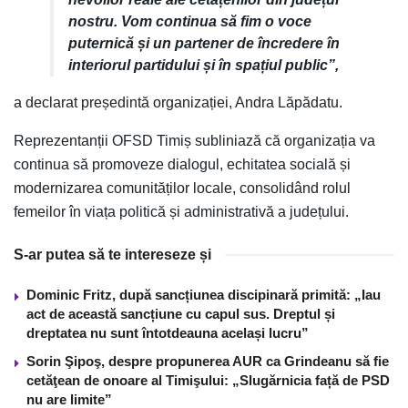
nostru. Vom continua să fim o voce
puternică și un partener de încredere în
interiorul partidului și în spațiul public”,
a declarat președintă organizației, Andra Lăpădatu.
Reprezentanții OFSD Timiș subliniază că organizația va
continua să promoveze dialogul, echitatea socială și
modernizarea comunităților locale, consolidând rolul
femeilor în viața politică și administrativă a județului.
S-ar putea să te intereseze și
Dominic Fritz, după sancțiunea discipinară primită: „Iau
act de această sancțiune cu capul sus. Dreptul și
dreptatea nu sunt întotdeauna același lucru”
Sorin Şipoş, despre propunerea AUR ca Grindeanu să fie
cetăţean de onoare al Timişului: „Slugărnicia față de PSD
nu are limite”