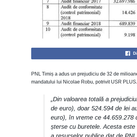
Di
PNL Timiș a adus un prejudiciu de 32 de milioane 
mandatului lui Nicolae Robu, potrivit USR PLUS
„Din valoarea totală a prejudici
de euro), doar 524.594 de lei a
euro), în vreme ce 44.659.278 de
șterse cu buretele. Acesta est
a resurselor publice dat de PN