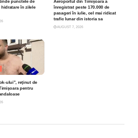
tinde punctele de
Aeroportul din Timișoara a
 hidratare în zilele
înregistrat peste 170.000 de
pasageri în iulie, cel mai ridicat
trafic lunar din istoria sa
26
AUGUST 7, 2026
k-ului”, reţinut de
n Timişoara pentru
andaloase
26