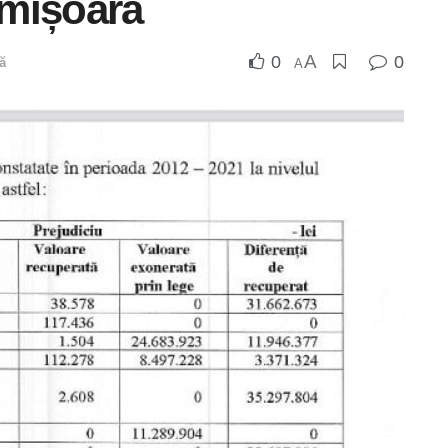
imișoara
A
0
0
că
A