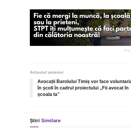
PU
Articolul anterior
Avocații Barolului Timiș vor face voluntari
în școli în cadrul proiectului „Fii avocat în
școala ta”
Știri
Similare