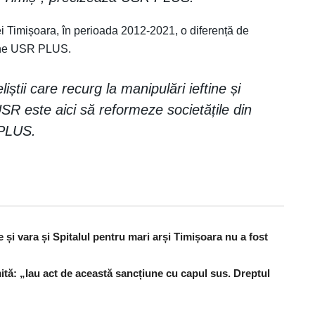
ei Timișoara, în perioada 2012-2021, o diferență de
ține USR PLUS.
tii care recurg la manipulări ieftine și
SR este aici să reformeze societățile din
 PLUS.
și vara și Spitalul pentru mari arși Timișoara nu a fost
ită: „Iau act de această sancțiune cu capul sus. Dreptul