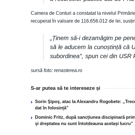
Camera de Conturi a constatat la nivelul Primări
recuperat în valoare de 116.656.012 de lei, sus
„Ținem să-i dezamăgim pe peneliș
să le aducem la cunoștință că U
subordinea”, spun cei din USR
sursă foto: renasterea.ro
S-ar putea să te intereseze și
Sorin Şipoş, atac la Alexandru Rogobete: „Trece 
dat în folosință”
Dominic Fritz, după sancțiunea discipinară prim
și dreptatea nu sunt întotdeauna același lucru”