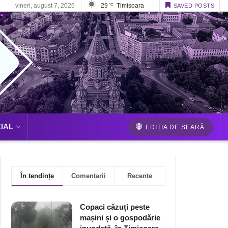
vineri, august 7, 2026
29
Timisoara
°C
SAVED POSTS
IAL
EDIȚIA DE SEARĂ
În tendințe
Comentarii
Recente
Copaci căzuți peste
mașini și o gospodărie