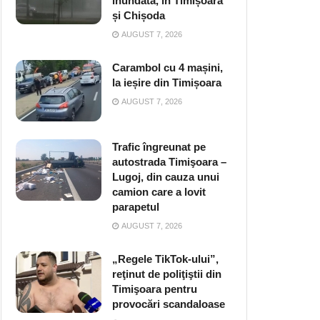
inundată, în Timișoara
și Chișoda
AUGUST 7, 2026
Carambol cu 4 mașini,
la ieșire din Timișoara
AUGUST 7, 2026
Trafic îngreunat pe
autostrada Timişoara –
Lugoj, din cauza unui
camion care a lovit
parapetul
AUGUST 7, 2026
„Regele TikTok-ului”,
reţinut de poliţiştii din
Timişoara pentru
provocări scandaloase