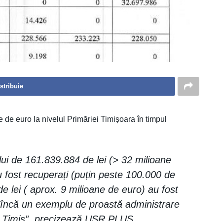
stribuie
de euro la nivelul Primăriei Timișoara în timpul
.
ului de 161.839.884 de lei (> 32 milioane
u fost recuperați (puțin peste 100.000 de
 lei ( aprox. 9 milioane de euro) au fost
e încă un exemplu de proastă administrare
L Timiș”, precizează USR PLUS.