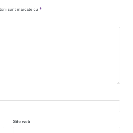
*
torii sunt marcate cu
Site web