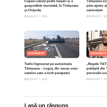
Copaci căzuți peste mașini și o
Timișoara ex
gospodărie inundată, în Timișoara
prim ajutor și
și Chișoda
caniculare
AUGUST 7, 2026
AUGUST 7, 20
EVENIMENT
EVENIMENT
Trafic îngreunat pe autostrada
„Regele TikTo
Timişoara – Lugoj, din cauza unui
poliţiştii di
camion care a lovit parapetul
provocări sc
AUGUST 7, 2026
AUGUST 7, 20
Lasă un răspuns