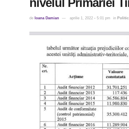
nivelul Primăriei T
de
Ioana Damian
aprilie 1, 2022 ◦ 5:01 pm
in
Politi